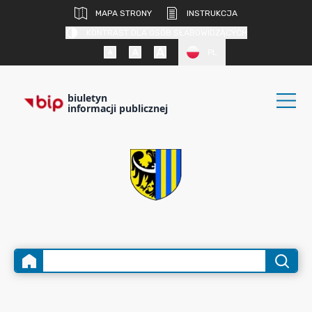
MAPA STRONY
INSTRUKCJA
KONTRAST DLA OSÓB SŁABOWIDZĄCYCH
PL
biuletyn
informacji publicznej