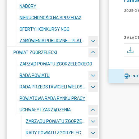
ramac
NABORY
2025-06
NIERUCHOMOŚCI NA SPRZEDAŻ
OFERTY I KONKURSY NGO
ZAŁĄCZ
ZAMÓWIENIA PUBLICZNE - PLATFORMA ZAKUPOWA
POWIAT ZGORZELECKI
ZARZĄD POWIATU ZGORZELECKIEGO
RADA POWIATU
DRUK
RADA PRZEDSTAWICIELI WIELOSPECJALISTYCZNEGO ZESPOŁU OPIEKI ZDROWOTNEJ "BOLESŁAWIEC-ZGORZELEC" SAMODZIELNEGO PUBLICZNEGO ZAKŁADU OPIEKI ZDROWOTNEJ
POWIATOWA RADA RYNKU PRACY
UCHWAŁY I ZARZĄDZENIA
ZARZĄDU POWIATU ZGORZELECKIEGO
RADY POWIATU ZGORZELECKIEGO