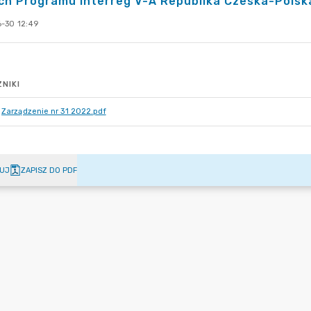
h Programu Interreg V-A Republika Czeska-Polska
-30 12:49
NIKI
Zarządzenie nr 31 2022.pdf
UJ
ZAPISZ DO PDF