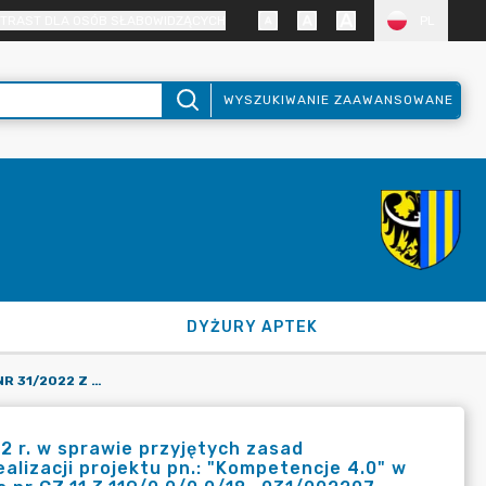
TRAST DLA OSÓB SŁABOWIDZĄCYCH
PL
WYSZUKIWANIE ZAAWANSOWANE
DYŻURY APTEK
ZARZĄDZENIE STAROSTY NR 31/2022 Z DNIA 15 KWIETNIA 2022 R. W SPRAWIE PRZYJĘTYCH ZASAD RACHUNKOWOŚCI I ZAKŁADOWEGO PLANU KONT NA POTRZEBY REALIZACJI PROJEKTU PN.: "KOMPETENCJE 4.0" W RAMACH PROGRAMU INTERREG V-A REPUBLIKA CZESKA-POLSKA NR CZ.11.3.119/0.0/0.0/18_031/002207.
2 r. w sprawie przyjętych zasad
lizacji projektu pn.: "Kompetencje 4.0" w