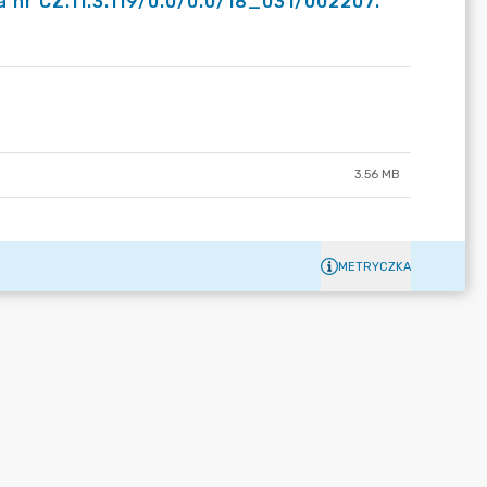
 nr CZ.11.3.119/0.0/0.0/18_031/002207.
3.56 MB
METRYCZKA