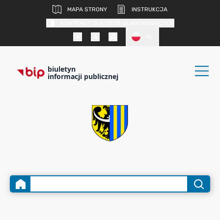
MAPA STRONY
INSTRUKCJA
KONTRAST DLA OSÓB SŁABOWIDZĄCYCH
PL
biuletyn
informacji publicznej