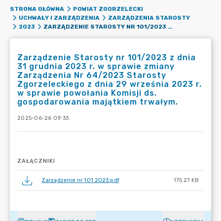
STRONA GŁÓWNA
POWIAT ZGORZELECKI
UCHWAŁY I ZARZĄDZENIA
ZARZĄDZENIA STAROSTY
ZARZĄDZENIE STAROSTY NR 101/2023 Z DNIA 31 GRUDNIA 2023 R. W SPRAWIE ZMIANY ZARZĄDZENIA NR 64/2023 STAROSTY ZGORZELECKIEGO Z DNIA 29 WRZEŚNIA 2023 R. W SPRAWIE POWOŁANIA KOMISJI DS. GOSPODAROWANIA MAJĄTKIEM TRWAŁYM.
2023
Zarządzenie Starosty nr 101/2023 z dnia
31 grudnia 2023 r. w sprawie zmiany
Zarządzenia Nr 64/2023 Starosty
Zgorzeleckiego z dnia 29 września 2023 r.
w sprawie powołania Komisji ds.
gospodarowania majątkiem trwałym.
2025-06-26 09:33
ZAŁĄCZNIKI
Zarządzenie nr 101 2023.pdf
175.27 KB