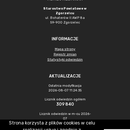
Starostwo Powiatowe w
Zgorzelcu
ul. Bohaterów II AWP 8a
59-900 Zgorzelec
INFORMACJE
Mapa strony
Rejestr zmian
Statystyki odwiedzin
AKTUALIZACJE
Ostatnia modyfikacja
2026-08-07 11:24:35
Licznik odwiedzin ogółem
309 840
Licznik odwiedzin w m-cu 2026-
07
Strona korzysta z plików cookies w celu
538
realizacji usług i zgodnie z