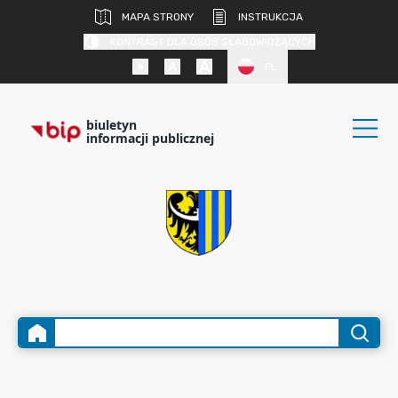
MAPA STRONY
INSTRUKCJA
KONTRAST DLA OSÓB SŁABOWIDZĄCYCH
PL
biuletyn
informacji publicznej