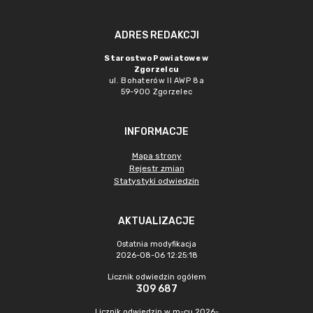
ADRES REDAKCJI
Starostwo Powiatowe w
Zgorzelcu
ul. Bohaterów II AWP 8a
59-900 Zgorzelec
INFORMACJE
Mapa strony
Rejestr zmian
Statystyki odwiedzin
AKTUALIZACJE
Ostatnia modyfikacja
2026-08-06 12:25:18
Licznik odwiedzin ogółem
309 687
Licznik odwiedzin w m-cu 2026-