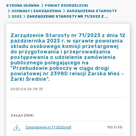
STRONA GŁÓWNA
POWIAT ZGORZELECKI
UCHWAŁY I ZARZĄDZENIA
ZARZĄDZENIA STAROSTY
ZARZĄDZENIE STAROSTY NR 71/2023 Z DNIA 12 PAŹDZIERNIKA 2023 R. W SPRAWIE POWOŁANIA SKŁADU OSOBOWEGO KOMISJI PRZETARGOWEJ DO PRZYGOTOWANIA I PRZEPROWADZANIA POSTĘPOWANIA O UDZIELENIE ZAMÓWIENIA PUBLICZNEGO POLEGAJĄCEGO NA "PRZEBUDOWIE POBOCZY W CIĄGU DROGI POWIATOWEJ NR 2398D RELACJI ŻARSKA WIEŚ - ŻARKI ŚREDNIE".
2023
Zarządzenie Starosty nr 71/2023 z dnia 12
października 2023 r. w sprawie powołania
składu osobowego komisji przetargowej
do przygotowania i przeprowadzania
postępowania o udzielenie zamówienia
publicznego polegającego na
"Przebudowie poboczy w ciągu drogi
powiatowej nr 2398D relacji Żarska Wieś -
Żarki Średnie".
2025-06-26 08:33
ZAŁĄCZNIKI
Zarządzenie nr 71 2023.pdf
185.51 KB