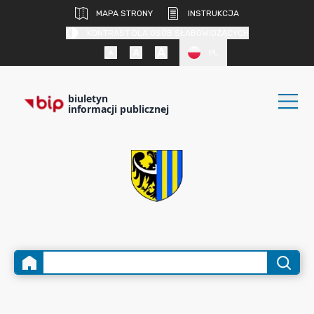
MAPA STRONY
INSTRUKCJA
KONTRAST DLA OSÓB SŁABOWIDZĄCYCH
PL
biuletyn
informacji publicznej