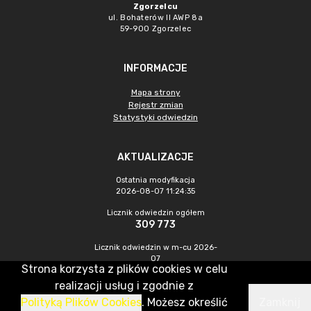
Zgorzelcu
ul. Bohaterów II AWP 8a
59-900 Zgorzelec
INFORMACJE
Mapa strony
Rejestr zmian
Statystyki odwiedzin
AKTUALIZACJE
Ostatnia modyfikacja
2026-08-07 11:24:35
Licznik odwiedzin ogółem
309 773
Licznik odwiedzin w m-cu 2026-
07
Strona korzysta z plików cookies w celu
471
realizacji usług i zgodnie z
Polityką Plików Cookies
. Możesz określić
Zamknij
CMS & Hosting: Nefeni Sp. z o.o.