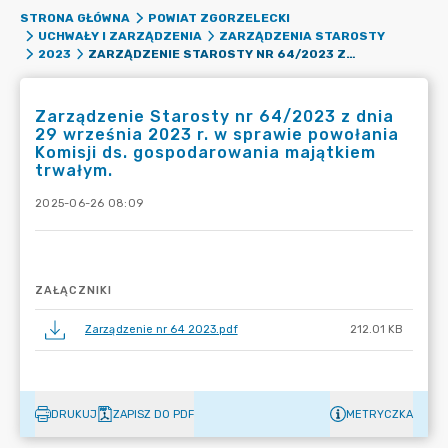
STRONA GŁÓWNA
POWIAT ZGORZELECKI
UCHWAŁY I ZARZĄDZENIA
ZARZĄDZENIA STAROSTY
ZARZĄDZENIE STAROSTY NR 64/2023 Z DNIA 29 WRZEŚNIA 2023 R. W SPRAWIE POWOŁANIA KOMISJI DS. GOSPODAROWANIA MAJĄTKIEM TRWAŁYM.
2023
Zarządzenie Starosty nr 64/2023 z dnia
29 września 2023 r. w sprawie powołania
Komisji ds. gospodarowania majątkiem
trwałym.
2025-06-26 08:09
ZAŁĄCZNIKI
Zarządzenie nr 64 2023.pdf
212.01 KB
DRUKUJ
ZAPISZ DO PDF
METRYCZKA