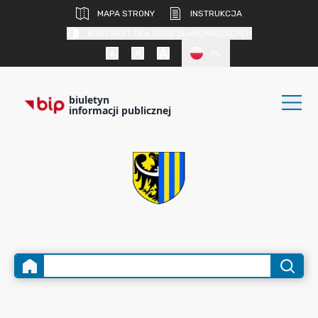
MAPA STRONY
INSTRUKCJA
KONTRAST DLA OSÓB SŁABOWIDZĄCYCH
PL
biuletyn
informacji publicznej