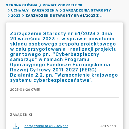
STRONA GŁÓWNA
POWIAT ZGORZELECKI
UCHWAŁY I ZARZĄDZENIA
ZARZĄDZENIA STAROSTY
ZARZĄDZENIE STAROSTY NR 61/2023 Z DNIA 20 WRZEŚNIA 2023 R. W SPRAWIE POWOŁANIA SKŁADU OSOBOWEGO ZESPOŁU PROJEKTOWEGO W CELU PRZYGOTOWANIA I REALIZACJI PROJEKTU GRANTOWEGO PN.: "CYBERBEZPIECZNY SAMORZĄD" W RAMACH PROGRAMU OPERACYJNEGO FUNDUSZE EUROPEJSKIE NA ROZWÓJ CYFROWY 2011-2027 (FERC) DZIAŁANIE 2.2. PN. "WZMOCNIENIE KRAJOWEGO SYSTEMU CYBERBEZPIECZEŃSTWA".
2023
Zarządzenie Starosty nr 61/2023 z dnia
20 września 2023 r. w sprawie powołania
składu osobowego zespołu projektowego
w celu przygotowania i realizacji projektu
grantowego pn.: "Cyberbezpieczny
samorząd" w ramach Programu
Operacyjnego Fundusze Europejskie na
Rozwój Cyfrowy 2011-2027 (FERC)
Działanie 2.2. pn. "Wzmocnienie krajowego
systemu cyberbezpieczeństwa".
2025-06-26 07:55
ZAŁĄCZNIKI
Zarządzenie nr 61 2023.pdf
454.97 KB