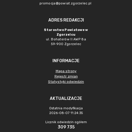
promocja@powiat.zgorzelec.pl
ADRES REDAKCJI
Starostwo Powiatowe w
Zgorzelcu
ul. Bohaterów II AWP 8a
59-900 Zgorzelec
INFORMACJE
Mapa strony
Rejestr zmian
Statystyki odwiedzin
AKTUALIZACJE
Ostatnia modyfikacja
2026-08-07 11:24:35
Licznik odwiedzin ogółem
309 735