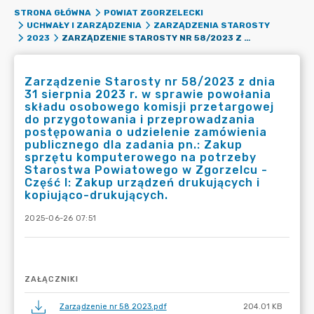
STRONA GŁÓWNA
POWIAT ZGORZELECKI
UCHWAŁY I ZARZĄDZENIA
ZARZĄDZENIA STAROSTY
ZARZĄDZENIE STAROSTY NR 58/2023 Z DNIA 31 SIERPNIA 2023 R. W SPRAWIE POWOŁANIA SKŁADU OSOBOWEGO KOMISJI PRZETARGOWEJ DO PRZYGOTOWANIA I PRZEPROWADZANIA POSTĘPOWANIA O UDZIELENIE ZAMÓWIENIA PUBLICZNEGO DLA ZADANIA PN.: ZAKUP SPRZĘTU KOMPUTEROWEGO NA POTRZEBY STAROSTWA POWIATOWEGO W ZGORZELCU - CZĘŚĆ I: ZAKUP URZĄDZEŃ DRUKUJĄCYCH I KOPIUJĄCO-DRUKUJĄCYCH.
2023
Zarządzenie Starosty nr 58/2023 z dnia
31 sierpnia 2023 r. w sprawie powołania
składu osobowego komisji przetargowej
do przygotowania i przeprowadzania
postępowania o udzielenie zamówienia
publicznego dla zadania pn.: Zakup
sprzętu komputerowego na potrzeby
Starostwa Powiatowego w Zgorzelcu -
Część I: Zakup urządzeń drukujących i
kopiująco-drukujących.
2025-06-26 07:51
ZAŁĄCZNIKI
Zarządzenie nr 58 2023.pdf
204.01 KB