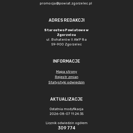
promocja@powiat.zgorzelec.pl
ADRES REDAKCJI
Starostwo Powiatowe w
Zgorzelcu
ul. Bohaterów II AWP 8a
59-900 Zgorzelec
INFORMACJE
Mapa strony
Rejestr zmian
Statystyki odwiedzin
AKTUALIZACJE
Ostatnia modyfikacja
2026-08-07 11:24:35
Licznik odwiedzin ogółem
309 774