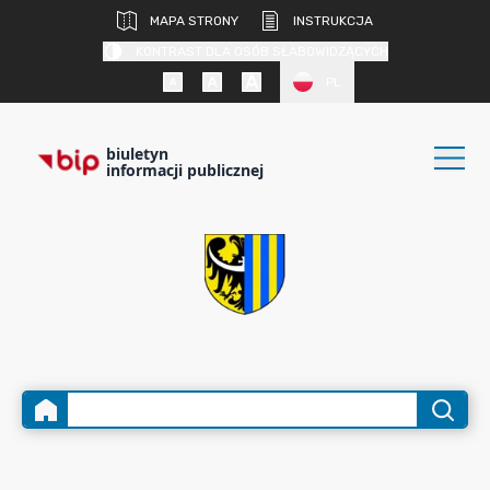
MAPA STRONY
INSTRUKCJA
KONTRAST DLA OSÓB SŁABOWIDZĄCYCH
PL
biuletyn
informacji publicznej