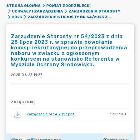
STRONA GŁÓWNA
POWIAT ZGORZELECKI
UCHWAŁY I ZARZĄDZENIA
ZARZĄDZENIA STAROSTY
ZARZĄDZENIE STAROSTY NR 54/2023 Z DNIA 28 LIPCA 2023 R. W SPRAWIE POWOŁANIA KOMISJI REKRUTACYJNEJ DO PRZEPROWADZENIA NABORU W ZWIĄZKU Z OGŁOSZONYM KONKURSEM NA STANOWISKO REFERENTA W WYDZIALE OCHRONY ŚRODOWISKA.
2023
Zarządzenie Starosty nr 54/2023 z dnia
28 lipca 2023 r. w sprawie powołania
komisji rekrutacyjnej do przeprowadzenia
naboru w związku z ogłoszonym
konkursem na stanowisko Referenta w
Wydziale Ochrony Środowiska.
2025-06-25 14:37
ZAŁĄCZNIKI
Zarządzenie nr 54 2023.pdf
190.13 KB