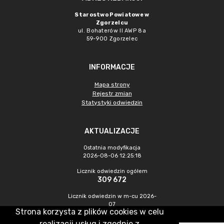
Starostwo Powiatowe w
Zgorzelcu
ul. Bohaterów II AWP 8a
59-900 Zgorzelec
INFORMACJE
Mapa strony
Rejestr zmian
Statystyki odwiedzin
AKTUALIZACJE
Ostatnia modyfikacja
2026-08-06 12:25:18
Licznik odwiedzin ogółem
309 672
Licznik odwiedzin w m-cu 2026-
07
Strona korzysta z plików cookies w celu
370
realizacji usług i zgodnie z