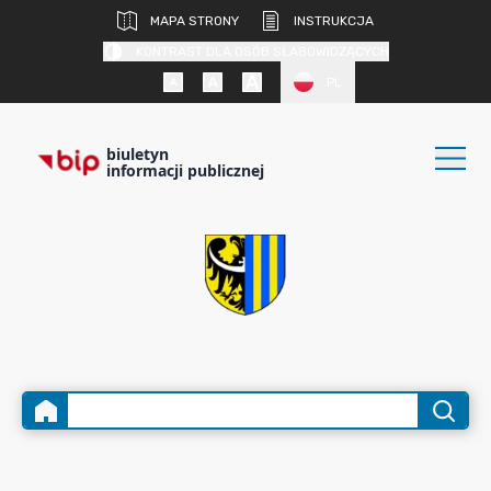
MAPA STRONY
INSTRUKCJA
KONTRAST DLA OSÓB SŁABOWIDZĄCYCH
PL
biuletyn
informacji publicznej