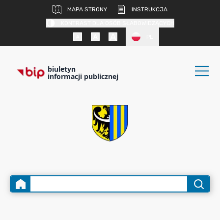
MAPA STRONY
INSTRUKCJA
KONTRAST DLA OSÓB SŁABOWIDZĄCYCH
PL
biuletyn
informacji publicznej