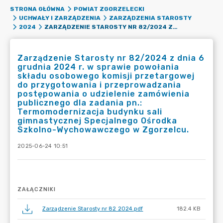
STRONA GŁÓWNA
POWIAT ZGORZELECKI
UCHWAŁY I ZARZĄDZENIA
ZARZĄDZENIA STAROSTY
ZARZĄDZENIE STAROSTY NR 82/2024 Z DNIA 6 GRUDNIA 2024 R. W SPRAWIE POWOŁANIA SKŁADU OSOBOWEGO KOMISJI PRZETARGOWEJ DO PRZYGOTOWANIA I PRZEPROWADZANIA POSTĘPOWANIA O UDZIELENIE ZAMÓWIENIA PUBLICZNEGO DLA ZADANIA PN.: TERMOMODERNIZACJA BUDYNKU SALI GIMNASTYCZNEJ SPECJALNEGO OŚRODKA SZKOLNO-WYCHOWAWCZEGO W ZGORZELCU.
2024
Zarządzenie Starosty nr 82/2024 z dnia 6
grudnia 2024 r. w sprawie powołania
składu osobowego komisji przetargowej
do przygotowania i przeprowadzania
postępowania o udzielenie zamówienia
publicznego dla zadania pn.:
Termomodernizacja budynku sali
gimnastycznej Specjalnego Ośrodka
Szkolno-Wychowawczego w Zgorzelcu.
2025-06-24 10:51
ZAŁĄCZNIKI
Zarządzenie Starosty nr 82 2024.pdf
182.4 KB