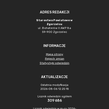
ADRES REDAKCJI
Starostwo Powiatowe w
Zgorzelcu
ul. Bohaterów II AWP 8a
59-900 Zgorzelec
INFORMACJE
Mapa strony
Rejestr zmian
Statystyki odwiedzin
AKTUALIZACJE
Ostatnia modyfikacja
2026-08-06 12:25:18
Licznik odwiedzin ogółem
309 686
Licznik odwiedzin w m-cu 2026-