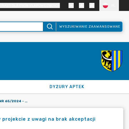
TRAST DLA OSÓB SŁABOWIDZĄCYCH
PL
WYSZUKIWANIE ZAAWANSOWANE
DYŻURY APTEK
ZARZĄDZENIE STAROSTY NR 65/2024 - ZOSTAŁO WYCOFANE W PROJEKCIE Z UWAGI NA BRAK AKCEPTACJI KANCELARII PRAWNEJ
projekcie z uwagi na brak akceptacji