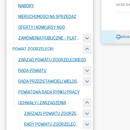
2025-06
NABORY
NIERUCHOMOŚCI NA SPRZEDAŻ
OFERTY I KONKURSY NGO
DRUK
ZAMÓWIENIA PUBLICZNE - PLATFORMA ZAKUPOWA
POWIAT ZGORZELECKI
ZARZĄD POWIATU ZGORZELECKIEGO
RADA POWIATU
RADA PRZEDSTAWICIELI WIELOSPECJALISTYCZNEGO ZESPOŁU OPIEKI ZDROWOTNEJ "BOLESŁAWIEC-ZGORZELEC" SAMODZIELNEGO PUBLICZNEGO ZAKŁADU OPIEKI ZDROWOTNEJ
POWIATOWA RADA RYNKU PRACY
UCHWAŁY I ZARZĄDZENIA
ZARZĄDU POWIATU ZGORZELECKIEGO
RADY POWIATU ZGORZELECKIEGO