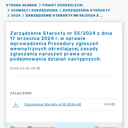
STRONA GŁÓWNA
POWIAT ZGORZELECKI
UCHWAŁY I ZARZĄDZENIA
ZARZĄDZENIA STAROSTY
ZARZĄDZENIE STAROSTY NR 55/2024 Z DNIA 17 WRZEŚNIA 2024 R. W SPRAWIE WPROWADZENIA PROCEDURY ZGŁOSZEŃ WEWNĘTRZNYCH OKREŚLAJĄCEJ ZASADY ZGŁASZANIA NARUSZEŃ PRAWA ORAZ PODEJMOWANIA DZIAŁAŃ NASTĘPCZYCH.
2024
Zarządzenie Starosty nr 55/2024 z dnia
17 września 2024 r. w sprawie
wprowadzenia Procedury zgłoszeń
wewnętrznych określającej zasady
zgłaszania naruszeń prawa oraz
podejmowania działań następczych.
2025-06-24 09:38
ZAŁĄCZNIKI
Zarządzenie Starosty nr 55 2024.pdf
1.59 MB