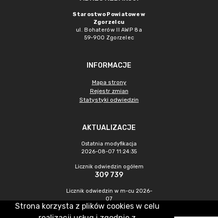
Starostwo Powiatowe w
Zgorzelcu
ul. Bohaterów II AWP 8a
59-900 Zgorzelec
INFORMACJE
Mapa strony
Rejestr zmian
Statystyki odwiedzin
AKTUALIZACJE
Ostatnia modyfikacja
2026-08-07 11:24:35
Licznik odwiedzin ogółem
309 739
Licznik odwiedzin w m-cu 2026-
07
Strona korzysta z plików cookies w celu
437
realizacji usług i zgodnie z