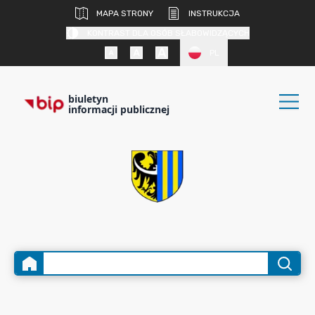
MAPA STRONY
INSTRUKCJA
KONTRAST DLA OSÓB SŁABOWIDZĄCYCH
PL
biuletyn
informacji publicznej