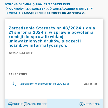
STRONA GŁÓWNA
POWIAT ZGORZELECKI
UCHWAŁY I ZARZĄDZENIA
ZARZĄDZENIA STAROSTY
ZARZĄDZENIE STAROSTY NR 48/2024 Z DNIA 21 SIERPNIA 2024 R. W SPRAWIE POWOŁANIA KOMISJI DO SPRAW LIKWIDACJI UNIEWAŻNIONYCH DRUKÓW, PIECZĘCI I NOŚNIKÓW INFORMATYCZNYCH.
2024
Zarządzenie Starosty nr 48/2024 z dnia
21 sierpnia 2024 r. w sprawie powołania
komisji do spraw likwidacji
unieważnionych druków, pieczęci i
nośników informatycznych.
2025-06-24 09:21
ZAŁĄCZNIKI
Zarządzenie Starosty nr 48 2024.pdf
253.38 KB
DRUKUJ
ZAPISZ DO PDF
METRYCZKA