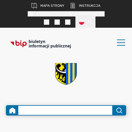
MAPA STRONY
INSTRUKCJA
KONTRAST DLA OSÓB SŁABOWIDZĄCYCH
PL
biuletyn
informacji publicznej