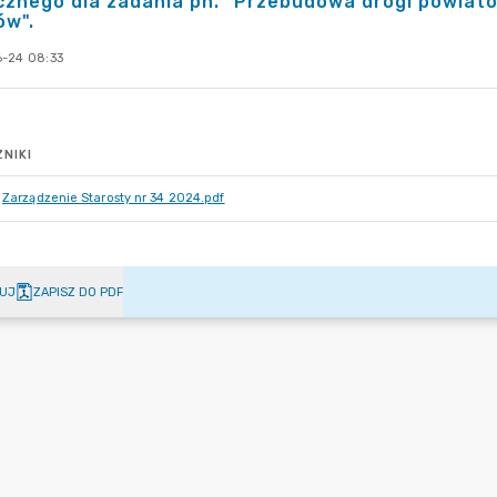
cznego dla zadania pn. "Przebudowa drogi powiato
ów".
-24 08:33
NIKI
Zarządzenie Starosty nr 34 2024.pdf
UJ
ZAPISZ DO PDF