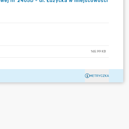
wej nr 2405D - ul. Łużycka w miejscowości
165.99 KB
METRYCZKA