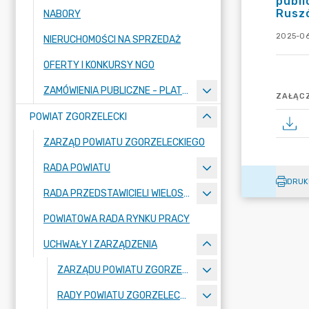
publi
Rusz
NABORY
2025-06
NIERUCHOMOŚCI NA SPRZEDAŻ
OFERTY I KONKURSY NGO
ZAMÓWIENIA PUBLICZNE - PLATFORMA ZAKUPOWA
ZAŁĄCZ
POWIAT ZGORZELECKI
ZARZĄD POWIATU ZGORZELECKIEGO
RADA POWIATU
DRUK
RADA PRZEDSTAWICIELI WIELOSPECJALISTYCZNEGO ZESPOŁU OPIEKI ZDROWOTNEJ "BOLESŁAWIEC-ZGORZELEC" SAMODZIELNEGO PUBLICZNEGO ZAKŁADU OPIEKI ZDROWOTNEJ
POWIATOWA RADA RYNKU PRACY
UCHWAŁY I ZARZĄDZENIA
ZARZĄDU POWIATU ZGORZELECKIEGO
RADY POWIATU ZGORZELECKIEGO