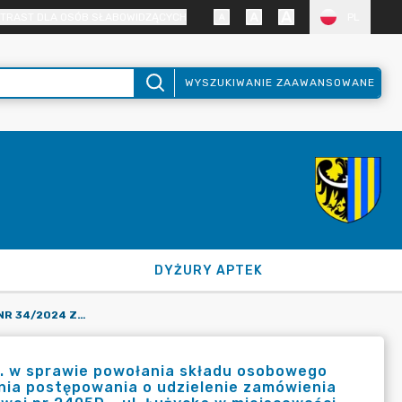
TRAST DLA OSÓB SŁABOWIDZĄCYCH
PL
WYSZUKIWANIE ZAAWANSOWANE
DYŻURY APTEK
ZARZĄDZENIE STAROSTY NR 34/2024 Z DNIA 24 MAJA 2024 R. W SPRAWIE POWOŁANIA SKŁADU OSOBOWEGO KOMISJI PRZETARGOWEJ DO PRZYGOTOWANIA I PRZEPROWADZANIA POSTĘPOWANIA O UDZIELENIE ZAMÓWIENIA PUBLICZNEGO DLA ZADANIA PN. "PRZEBUDOWA DROGI POWIATOWEJ NR 2405D - UL. ŁUŻYCKA W MIEJSCOWOŚCI RUSZÓW".
r. w sprawie powołania składu osobowego
nia postępowania o udzielenie zamówienia