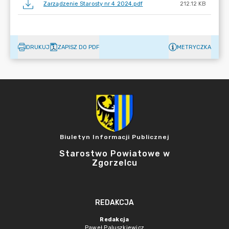
Zarządzenie Starosty nr 4 2024.pdf
212.12 KB
DRUKUJ
ZAPISZ DO PDF
METRYCZKA
Biuletyn Informacji Publicznej
Starostwo Powiatowe w
Zgorzelcu
REDAKCJA
Redakcja
Paweł Paluszkiewicz