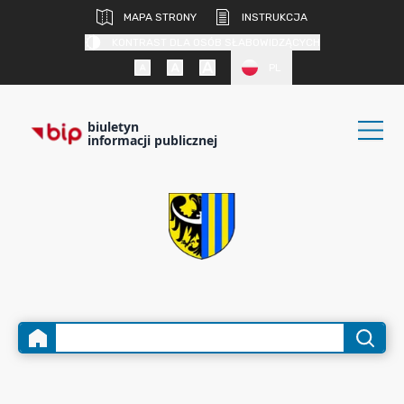
MAPA STRONY
INSTRUKCJA
KONTRAST DLA OSÓB SŁABOWIDZĄCYCH
PL
biuletyn
informacji publicznej