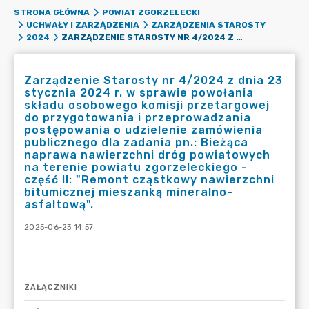
STRONA GŁÓWNA
POWIAT ZGORZELECKI
UCHWAŁY I ZARZĄDZENIA
ZARZĄDZENIA STAROSTY
ZARZĄDZENIE STAROSTY NR 4/2024 Z DNIA 23 STYCZNIA 2024 R. W SPRAWIE POWOŁANIA SKŁADU OSOBOWEGO KOMISJI PRZETARGOWEJ DO PRZYGOTOWANIA I PRZEPROWADZANIA POSTĘPOWANIA O UDZIELENIE ZAMÓWIENIA PUBLICZNEGO DLA ZADANIA PN.: BIEŻĄCA NAPRAWA NAWIERZCHNI DRÓG POWIATOWYCH NA TERENIE POWIATU ZGORZELECKIEGO - CZĘŚĆ II: "REMONT CZĄSTKOWY NAWIERZCHNI BITUMICZNEJ MIESZANKĄ MINERALNO-ASFALTOWĄ".
2024
Zarządzenie Starosty nr 4/2024 z dnia 23
stycznia 2024 r. w sprawie powołania
składu osobowego komisji przetargowej
do przygotowania i przeprowadzania
postępowania o udzielenie zamówienia
publicznego dla zadania pn.: Bieżąca
naprawa nawierzchni dróg powiatowych
na terenie powiatu zgorzeleckiego -
część II: "Remont cząstkowy nawierzchni
bitumicznej mieszanką mineralno-
asfaltową".
2025-06-23 14:57
ZAŁĄCZNIKI