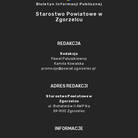
Biuletyn Informacji Publicznej
Starostwo Powiatowe w
Zgorzelcu
REDAKCJA
Redakcja
Paweł Paluszkiewicz
Kamila Kowalska
promocja@powiat.zgorzelec.pl
ADRES REDAKCJI
Starostwo Powiatowe w
Zgorzelcu
ul. Bohaterów II AWP 8a
59-900 Zgorzelec
INFORMACJE