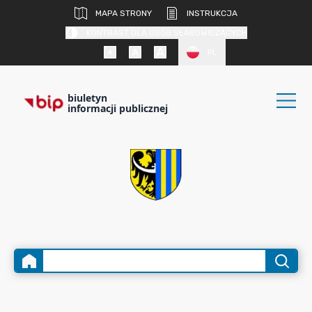
MAPA STRONY
INSTRUKCJA
KONTRAST DLA OSÓB SŁABOWIDZĄCYCH
PL
biuletyn
informacji publicznej