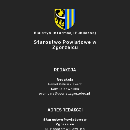
Biuletyn Informacji Publicznej
Starostwo Powiatowe w
Zgorzelcu
REDAKCJA
Redakcja
Paweł Paluszkiewicz
Kamila Kowalska
promocja@powiat.zgorzelec.pl
ADRES REDAKCJI
Starostwo Powiatowe w
Zgorzelcu
ul. Bohaterów II AWP 8a