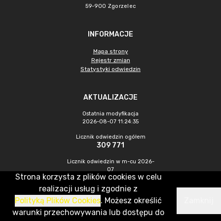
59-900 Zgorzelec
INFORMACJE
Mapa strony
Rejestr zmian
Statystyki odwiedzin
AKTUALIZACJE
Ostatnia modyfikacja
2026-08-07 11:24:35
Licznik odwiedzin ogółem
309 771
Licznik odwiedzin w m-cu 2026-
07
Strona korzysta z plików cookies w celu
469
realizacji usług i zgodnie z
Polityką Plików Cookies
. Możesz określić
Zamknij
CMS & Hosting: Nefeni Sp. z o.o.
warunki przechowywania lub dostępu do