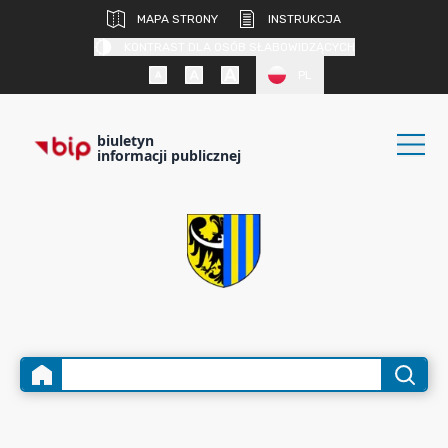
MAPA STRONY
INSTRUKCJA
KONTRAST DLA OSÓB SŁABOWIDZĄCYCH
PL
biuletyn
informacji publicznej