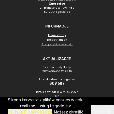
Zgorzelcu
ul. Bohaterów II AWP 8a
59-900 Zgorzelec
INFORMACJE
Mapa strony
Rejestr zmian
Statystyki odwiedzin
AKTUALIZACJE
Ostatnia modyfikacja
2026-08-06 12:25:18
Licznik odwiedzin ogółem
309 687
Licznik odwiedzin w m-cu 2026-
07
Strona korzysta z plików cookies w celu
385
realizacji usług i zgodnie z
Polityką Plików Cookies
. Możesz określić
Zamknij
CMS & Hosting: Nefeni Sp. z o.o.