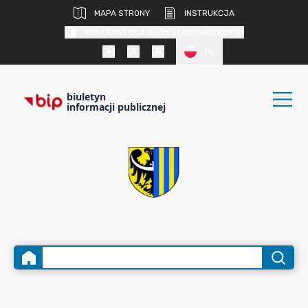
MAPA STRONY
INSTRUKCJA
KONTRAST DLA OSÓB SŁABOWIDZĄCYCH
PL
biuletyn
informacji publicznej