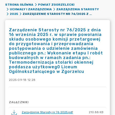
STRONA GŁÓWNA
POWIAT ZGORZELECKI
UCHWAŁY I ZARZĄDZENIA
ZARZĄDZENIA STAROSTY
ZARZĄDZENIE STAROSTY NR 76/2025 Z DNIA 16 WRZEŚNIA 2025 R. W SPRAWIE POWOŁANIA SKŁADU OSOBOWEGO KOMISJI PRZETARGOWEJ DO PRZYGOTOWANIA I PRZEPROWADZANIA POSTĘPOWANIA O UDZIELENIE ZAMÓWIENIA PUBLICZNEGO PN.: WYKONANIE ETAPU I ROBÓT BUDOWALNYCH W RAMACH ZADANIA PN.: TERMOMODERNIZACJA STOLARKI OKIENNEJ PODDASZA UŻYTKOWEG0 LICEUM OGÓLNOKSZTAŁCĄCEGO W ZGORZELCU
2025
Zarządzenie Starosty nr 76/2025 z dnia
16 września 2025 r. w sprawie powołania
składu osobowego komisji przetargowej
do przygotowania i przeprowadzania
postępowania o udzielenie zamówienia
publicznego pn.: Wykonanie etapu I robót
budowalnych w ramach zadania pn.:
Termomodernizacja stolarki okiennej
poddasza użytkoweg0 Liceum
Ogólnokształcącego w Zgorzelcu
2025-09-18 12:28
ZAŁĄCZNIKI
Zarządzenie Starosty nr 76 2025.pdf
210.88 KB