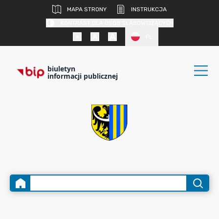
MAPA STRONY
INSTRUKCJA
KONTRAST DLA OSÓB SŁABOWIDZĄCYCH
PL
biuletyn
informacji publicznej