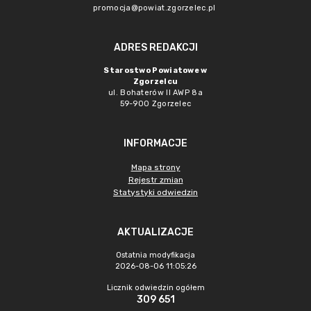
promocja@powiat.zgorzelec.pl
ADRES REDAKCJI
Starostwo Powiatowe w
Zgorzelcu
ul. Bohaterów II AWP 8a
59-900 Zgorzelec
INFORMACJE
Mapa strony
Rejestr zmian
Statystyki odwiedzin
AKTUALIZACJE
Ostatnia modyfikacja
2026-08-06 11:05:26
Licznik odwiedzin ogółem
309 651