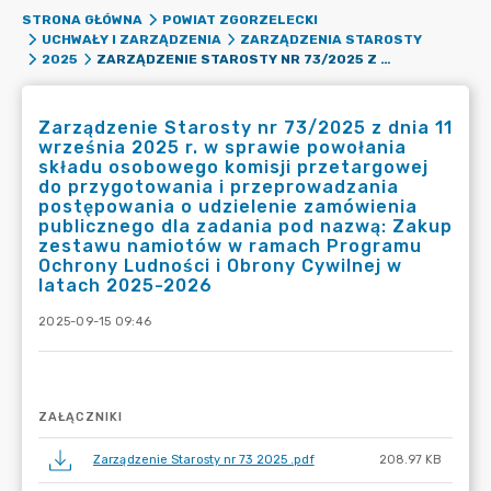
STRONA GŁÓWNA
POWIAT ZGORZELECKI
UCHWAŁY I ZARZĄDZENIA
ZARZĄDZENIA STAROSTY
ZARZĄDZENIE STAROSTY NR 73/2025 Z DNIA 11 WRZEŚNIA 2025 R. W SPRAWIE POWOŁANIA SKŁADU OSOBOWEGO KOMISJI PRZETARGOWEJ DO PRZYGOTOWANIA I PRZEPROWADZANIA POSTĘPOWANIA O UDZIELENIE ZAMÓWIENIA PUBLICZNEGO DLA ZADANIA POD NAZWĄ: ZAKUP ZESTAWU NAMIOTÓW W RAMACH PROGRAMU OCHRONY LUDNOŚCI I OBRONY CYWILNEJ W LATACH 2025-2026
2025
Zarządzenie Starosty nr 73/2025 z dnia 11
września 2025 r. w sprawie powołania
składu osobowego komisji przetargowej
do przygotowania i przeprowadzania
postępowania o udzielenie zamówienia
publicznego dla zadania pod nazwą: Zakup
zestawu namiotów w ramach Programu
Ochrony Ludności i Obrony Cywilnej w
latach 2025-2026
2025-09-15 09:46
ZAŁĄCZNIKI
Zarządzenie Starosty nr 73 2025 .pdf
208.97 KB