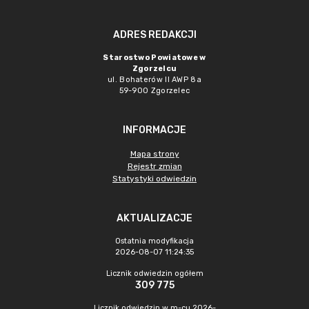
ADRES REDAKCJI
Starostwo Powiatowe w
Zgorzelcu
ul. Bohaterów II AWP 8a
59-900 Zgorzelec
INFORMACJE
Mapa strony
Rejestr zmian
Statystyki odwiedzin
AKTUALIZACJE
Ostatnia modyfikacja
2026-08-07 11:24:35
Licznik odwiedzin ogółem
309 775
Licznik odwiedzin w m-cu 2026-