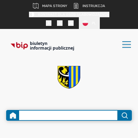
MAPA STRONY
INSTRUKCJA
KONTRAST DLA OSÓB SŁABOWIDZĄCYCH
PL
biuletyn
informacji publicznej