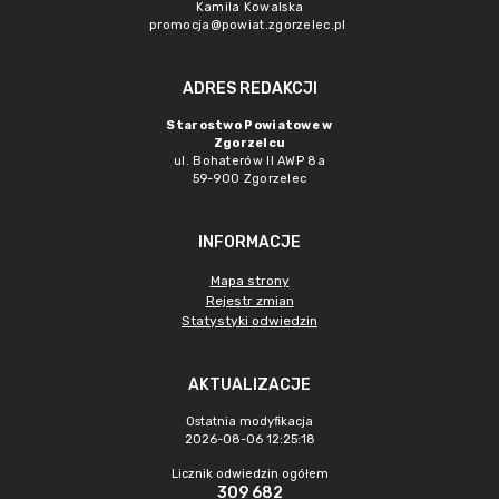
Kamila Kowalska
promocja@powiat.zgorzelec.pl
ADRES REDAKCJI
Starostwo Powiatowe w
Zgorzelcu
ul. Bohaterów II AWP 8a
59-900 Zgorzelec
INFORMACJE
Mapa strony
Rejestr zmian
Statystyki odwiedzin
AKTUALIZACJE
Ostatnia modyfikacja
2026-08-06 12:25:18
Licznik odwiedzin ogółem
309 682