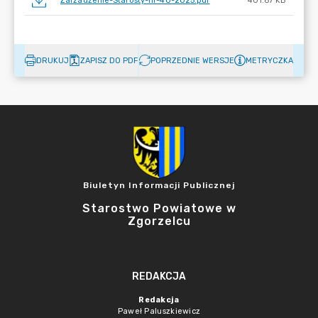
Zarzadzenie-Starosty-nr-40-2025.pdf
401.67 KB
DRUKUJ
ZAPISZ DO PDF
POPRZEDNIE WERSJE
METRYCZKA
Biuletyn Informacji Publicznej
Starostwo Powiatowe w
Zgorzelcu
REDAKCJA
Redakcja
Paweł Paluszkiewicz