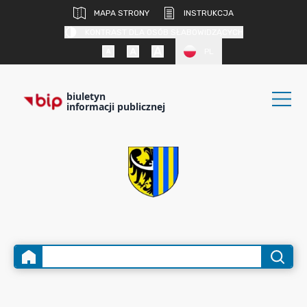
MAPA STRONY
INSTRUKCJA
KONTRAST DLA OSÓB SŁABOWIDZĄCYCH
PL
biuletyn
informacji publicznej