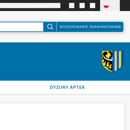
TRAST DLA OSÓB SŁABOWIDZĄCYCH
PL
WYSZUKIWANIE ZAAWANSOWANE
DYŻURY APTEK