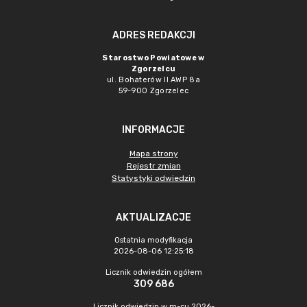
ADRES REDAKCJI
Starostwo Powiatowe w
Zgorzelcu
ul. Bohaterów II AWP 8a
59-900 Zgorzelec
INFORMACJE
Mapa strony
Rejestr zmian
Statystyki odwiedzin
AKTUALIZACJE
Ostatnia modyfikacja
2026-08-06 12:25:18
Licznik odwiedzin ogółem
309 686
Licznik odwiedzin w m-cu 2026-