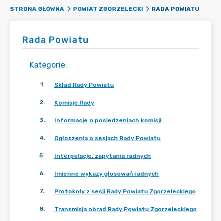
RADA POWIATU
STRONA GŁÓWNA
POWIAT ZGORZELECKI
Rada Powiatu
Kategorie
:
1
.
Skład Rady Powiatu
2
.
Komisje Rady
3
.
Informacje o posiedzeniach komisji
4
.
Ogłoszenia o sesjach Rady Powiatu
5
.
Interpelacje, zapytania radnych
6
.
Imienne wykazy głosowań radnych
7
.
Protokoły z sesji Rady Powiatu Zgorzeleckiego
8
.
Transmisja obrad Rady Powiatu Zgorzeleckiego