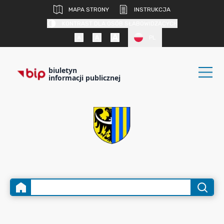
MAPA STRONY
INSTRUKCJA
KONTRAST DLA OSÓB SŁABOWIDZĄCYCH
PL
biuletyn
informacji publicznej