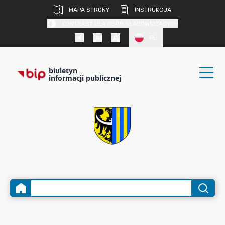
MAPA STRONY
INSTRUKCJA
KONTRAST DLA OSÓB SŁABOWIDZĄCYCH
PL
biuletyn
informacji publicznej