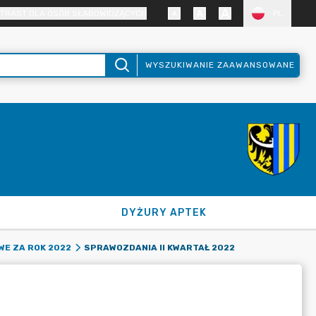
TRAST DLA OSÓB SŁABOWIDZĄCYCH
PL
WYSZUKIWANIE ZAAWANSOWANE
DYŻURY APTEK
SPRAWOZDANIA II KWARTAŁ 2022
E ZA ROK 2022