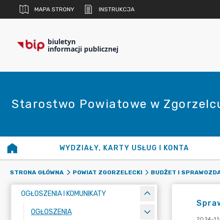
MAPA STRONY
INSTRUKCJA
biuletyn
informacji publicznej
Starostwo Powiatowe w Zgorzelc
WYDZIAŁY, KARTY USŁUG I KONTA
STRONA GŁÓWNA
POWIAT ZGORZELECKI
BUDŻET I SPRAWOZD
OGŁOSZENIA I KOMUNIKATY
Spraw
OGŁOSZENIA
2024-11-