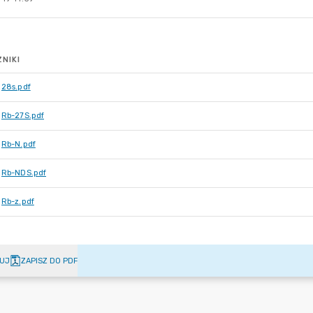
NIKI
28s.pdf
Rb-27S.pdf
Rb-N.pdf
Rb-NDS.pdf
Rb-z.pdf
UJ
ZAPISZ DO PDF