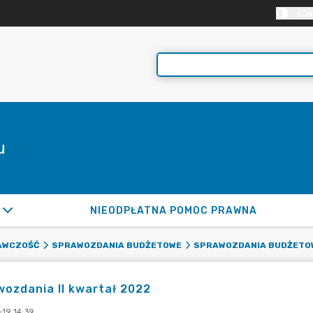
KON
u
NIEODPŁATNA POMOC PRAWNA
AWCZOŚĆ
SPRAWOZDANIA BUDŻETOWE
SPRAWOZDANIA BUDŻETOW
ozdania II kwartał 2022
19 14:39