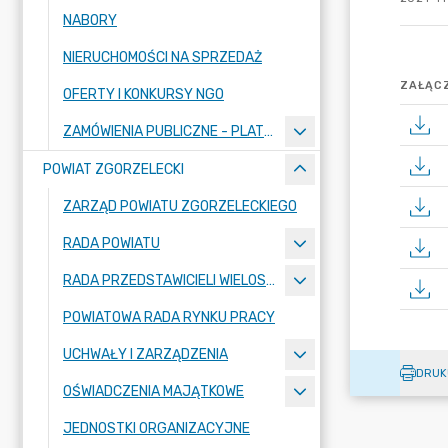
NABORY
NIERUCHOMOŚCI NA SPRZEDAŻ
ZAŁĄCZ
OFERTY I KONKURSY NGO
ZAMÓWIENIA PUBLICZNE - PLATFORMA ZAKUPOWA
POWIAT ZGORZELECKI
ZARZĄD POWIATU ZGORZELECKIEGO
RADA POWIATU
RADA PRZEDSTAWICIELI WIELOSPECJALISTYCZNEGO ZESPOŁU OPIEKI ZDROWOTNEJ "BOLESŁAWIEC-ZGORZELEC" SAMODZIELNEGO PUBLICZNEGO ZAKŁADU OPIEKI ZDROWOTNEJ
POWIATOWA RADA RYNKU PRACY
UCHWAŁY I ZARZĄDZENIA
DRUK
OŚWIADCZENIA MAJĄTKOWE
JEDNOSTKI ORGANIZACYJNE