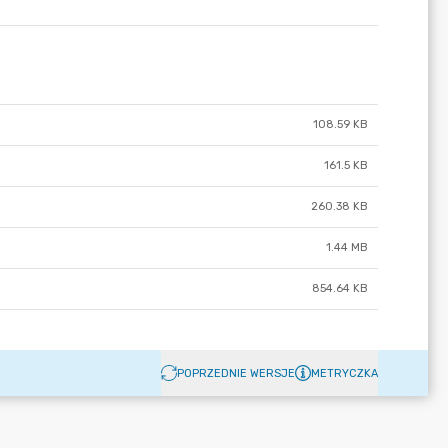
108.59 KB
161.5 KB
260.38 KB
1.44 MB
854.64 KB
POPRZEDNIE WERSJE
METRYCZKA