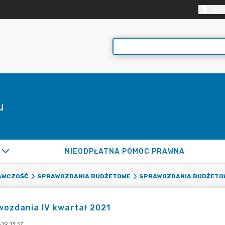
KON
u
NIEODPŁATNA POMOC PRAWNA
AWCZOŚĆ
SPRAWOZDANIA BUDŻETOWE
SPRAWOZDANIA BUDŻETOW
ozdania IV kwartał 2021
19 13:57