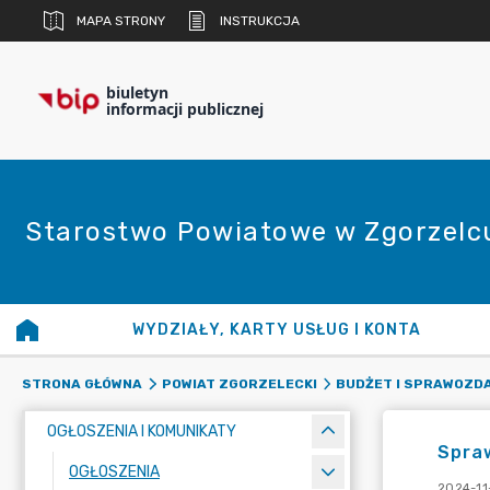
MAPA STRONY
INSTRUKCJA
biuletyn
informacji publicznej
Starostwo Powiatowe w Zgorzelc
WYDZIAŁY, KARTY USŁUG I KONTA
STRONA GŁÓWNA
POWIAT ZGORZELECKI
BUDŻET I SPRAWOZD
OGŁOSZENIA I KOMUNIKATY
Spraw
OGŁOSZENIA
2024-11-