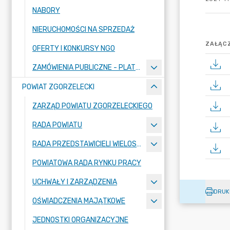
NABORY
NIERUCHOMOŚCI NA SPRZEDAŻ
ZAŁĄCZ
OFERTY I KONKURSY NGO
ZAMÓWIENIA PUBLICZNE - PLATFORMA ZAKUPOWA
POWIAT ZGORZELECKI
ZARZĄD POWIATU ZGORZELECKIEGO
RADA POWIATU
RADA PRZEDSTAWICIELI WIELOSPECJALISTYCZNEGO ZESPOŁU OPIEKI ZDROWOTNEJ "BOLESŁAWIEC-ZGORZELEC" SAMODZIELNEGO PUBLICZNEGO ZAKŁADU OPIEKI ZDROWOTNEJ
POWIATOWA RADA RYNKU PRACY
UCHWAŁY I ZARZĄDZENIA
DRUK
OŚWIADCZENIA MAJĄTKOWE
JEDNOSTKI ORGANIZACYJNE