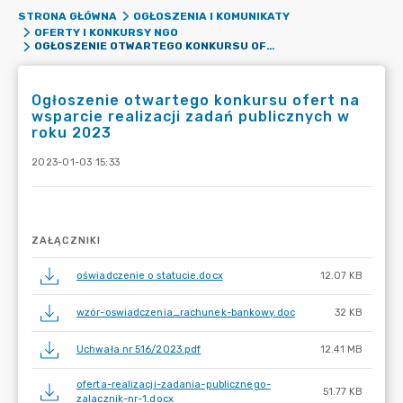
STRONA GŁÓWNA
OGŁOSZENIA I KOMUNIKATY
OFERTY I KONKURSY NGO
OGŁOSZENIE OTWARTEGO KONKURSU OFERT NA WSPARCIE REALIZACJI ZADAŃ PUBLICZNYCH W ROKU 2023
Ogłoszenie otwartego konkursu ofert na
wsparcie realizacji zadań publicznych w
roku 2023
2023-01-03 15:33
ZAŁĄCZNIKI
oświadczenie o statucie.docx
12.07 KB
wzór-oswiadczenia_rachunek-bankowy.doc
32 KB
Uchwała nr 516/2023.pdf
12.41 MB
oferta-realizacji-zadania-publicznego-
51.77 KB
zalacznik-nr-1.docx