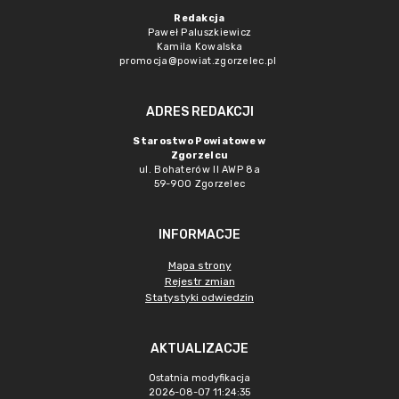
Redakcja
Paweł Paluszkiewicz
Kamila Kowalska
promocja@powiat.zgorzelec.pl
ADRES REDAKCJI
Starostwo Powiatowe w
Zgorzelcu
ul. Bohaterów II AWP 8a
59-900 Zgorzelec
INFORMACJE
Mapa strony
Rejestr zmian
Statystyki odwiedzin
AKTUALIZACJE
Ostatnia modyfikacja
2026-08-07 11:24:35