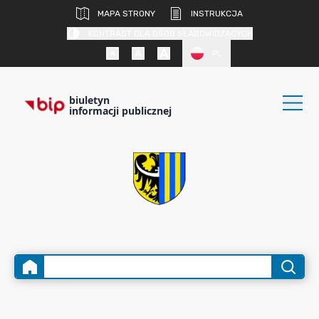
MAPA STRONY
INSTRUKCJA
KONTRAST DLA OSÓB SŁABOWIDZĄCYCH
PL
biuletyn
informacji publicznej