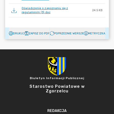
Oświadczenie o zapoznaniu się z
24.5 KB
regulaminrm (3).doc
DRUKUJ
ZAPISZ DO PDF
POPRZEDNIE WERSJE
METRYCZKA
Biuletyn Informacji Publicznej
Starostwo Powiatowe w
Zgorzelcu
REDAKCJA