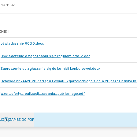
-10 11:06
NIKI
oświadczenie RODO.docx
Oświadczenie o zapoznaniu się z regulaminrm-2.doc
Zaproszenie do zgłaszania się do komisji konkursowej.docx
Uchwała nr 2442020 Zarządu Powiatu Zgorzeleckiego z dnia 20 października br
Wzor_oferty_realizacji_zadania_publicznego.pdf
UJ
ZAPISZ DO PDF