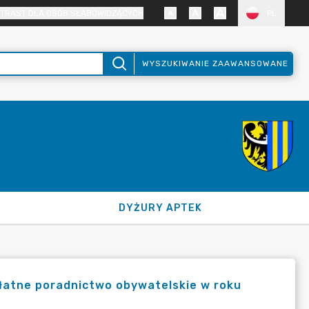
TRAST DLA OSÓB SŁABOWIDZĄCYCH
PL
WYSZUKIWANIE ZAAWANSOWANE
DYŻURY APTEK
łatne poradnictwo obywatelskie w roku