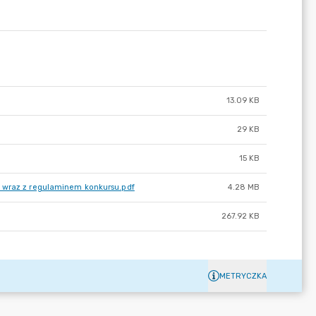
13.09 KB
29 KB
15 KB
. wraz z regulaminem konkursu.pdf
4.28 MB
267.92 KB
METRYCZKA