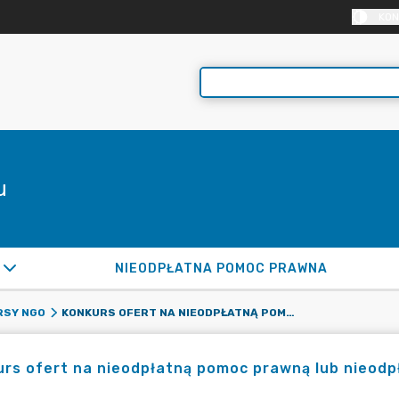
KON
u
NIEODPŁATNA POMOC PRAWNA
KONKURS OFERT NA NIEODPŁATNĄ POMOC PRAWNĄ LUB NIEODPŁATNE PORADNICTWO OBYWATELSKIE W ROKU 2021
RSY NGO
rs ofert na nieodpłatną pomoc prawną lub nieodp