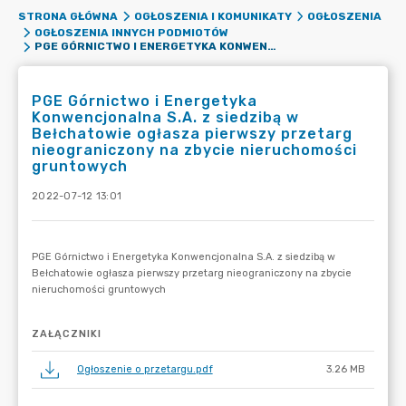
STRONA GŁÓWNA
OGŁOSZENIA I KOMUNIKATY
OGŁOSZENIA
OGŁOSZENIA INNYCH PODMIOTÓW
PGE GÓRNICTWO I ENERGETYKA KONWENCJONALNA S.A. Z SIEDZIBĄ W BEŁCHATOWIE OGŁASZA PIERWSZY PRZETARG NIEOGRANICZONY NA ZBYCIE NIERUCHOMOŚCI GRUNTOWYCH
PGE Górnictwo i Energetyka
Konwencjonalna S.A. z siedzibą w
Bełchatowie ogłasza pierwszy przetarg
nieograniczony na zbycie nieruchomości
gruntowych
2022-07-12 13:01
ZAŁĄCZNIKI
Ogłoszenie o przetargu.pdf
3.26 MB