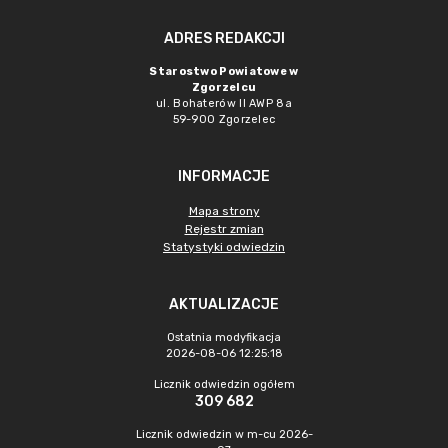
ADRES REDAKCJI
Starostwo Powiatowe w
Zgorzelcu
ul. Bohaterów II AWP 8a
59-900 Zgorzelec
INFORMACJE
Mapa strony
Rejestr zmian
Statystyki odwiedzin
AKTUALIZACJE
Ostatnia modyfikacja
2026-08-06 12:25:18
Licznik odwiedzin ogółem
309 682
Licznik odwiedzin w m-cu 2026-