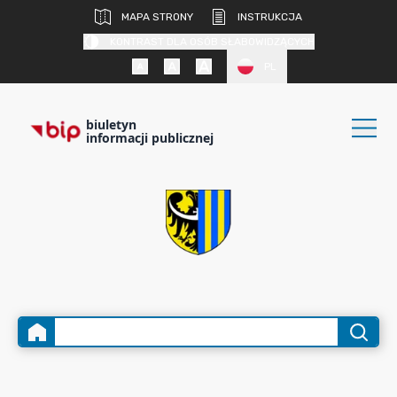
MAPA STRONY
INSTRUKCJA
KONTRAST DLA OSÓB SŁABOWIDZĄCYCH
PL
biuletyn
informacji publicznej