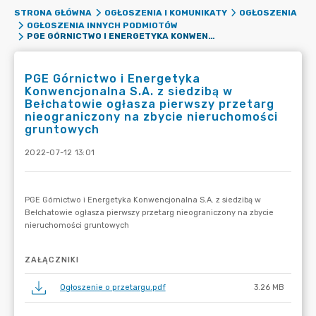
STRONA GŁÓWNA
OGŁOSZENIA I KOMUNIKATY
OGŁOSZENIA
OGŁOSZENIA INNYCH PODMIOTÓW
PGE GÓRNICTWO I ENERGETYKA KONWENCJONALNA S.A. Z SIEDZIBĄ W BEŁCHATOWIE OGŁASZA PIERWSZY PRZETARG NIEOGRANICZONY NA ZBYCIE NIERUCHOMOŚCI GRUNTOWYCH
PGE Górnictwo i Energetyka
Konwencjonalna S.A. z siedzibą w
Bełchatowie ogłasza pierwszy przetarg
nieograniczony na zbycie nieruchomości
gruntowych
2022-07-12 13:01
ZAŁĄCZNIKI
Ogłoszenie o przetargu.pdf
3.26 MB