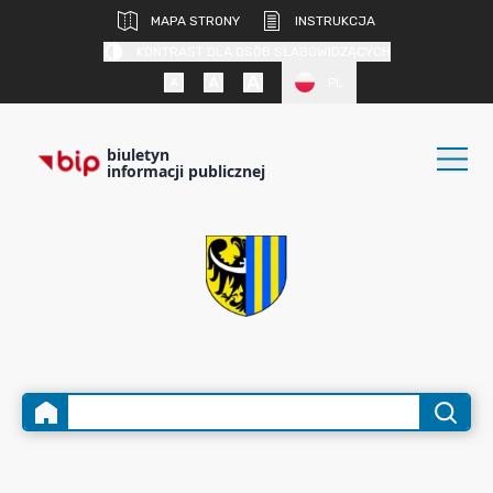
MAPA STRONY
INSTRUKCJA
KONTRAST DLA OSÓB SŁABOWIDZĄCYCH
PL
biuletyn
informacji publicznej