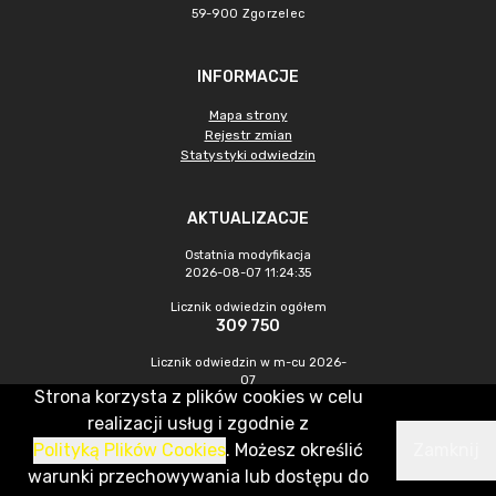
59-900 Zgorzelec
INFORMACJE
Mapa strony
Rejestr zmian
Statystyki odwiedzin
AKTUALIZACJE
Ostatnia modyfikacja
2026-08-07 11:24:35
Licznik odwiedzin ogółem
309 750
Licznik odwiedzin w m-cu 2026-
07
Strona korzysta z plików cookies w celu
448
realizacji usług i zgodnie z
Polityką Plików Cookies
. Możesz określić
Zamknij
CMS & Hosting: Nefeni Sp. z o.o.
warunki przechowywania lub dostępu do