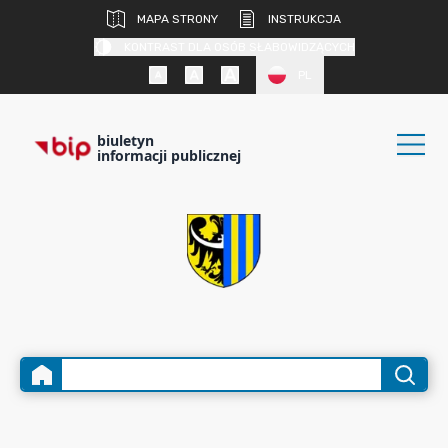
MAPA STRONY
INSTRUKCJA
KONTRAST DLA OSÓB SŁABOWIDZĄCYCH
PL
biuletyn
informacji publicznej