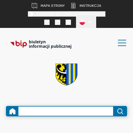
MAPA STRONY
INSTRUKCJA
KONTRAST DLA OSÓB SŁABOWIDZĄCYCH
PL
biuletyn
informacji publicznej