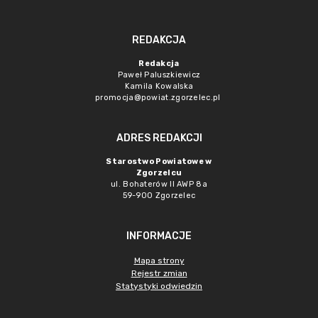
REDAKCJA
Redakcja
Paweł Paluszkiewicz
Kamila Kowalska
promocja@powiat.zgorzelec.pl
ADRES REDAKCJI
Starostwo Powiatowe w
Zgorzelcu
ul. Bohaterów II AWP 8a
59-900 Zgorzelec
INFORMACJE
Mapa strony
Rejestr zmian
Statystyki odwiedzin