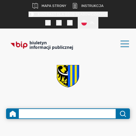
MAPA STRONY
INSTRUKCJA
KONTRAST DLA OSÓB SŁABOWIDZĄCYCH
PL
biuletyn
informacji publicznej