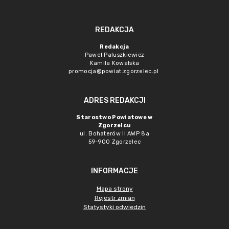
REDAKCJA
Redakcja
Paweł Paluszkiewicz
Kamila Kowalska
promocja@powiat.zgorzelec.pl
ADRES REDAKCJI
Starostwo Powiatowe w
Zgorzelcu
ul. Bohaterów II AWP 8a
59-900 Zgorzelec
INFORMACJE
Mapa strony
Rejestr zmian
Statystyki odwiedzin