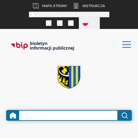
MAPA STRONY
INSTRUKCJA
KONTRAST DLA OSÓB SŁABOWIDZĄCYCH
PL
biuletyn
informacji publicznej