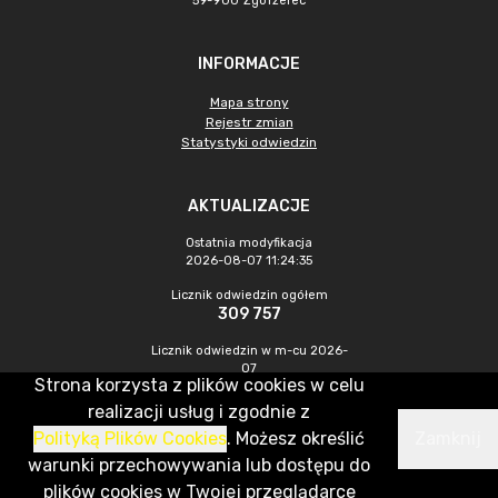
59-900 Zgorzelec
INFORMACJE
Mapa strony
Rejestr zmian
Statystyki odwiedzin
AKTUALIZACJE
Ostatnia modyfikacja
2026-08-07 11:24:35
Licznik odwiedzin ogółem
309 757
Licznik odwiedzin w m-cu 2026-
07
Strona korzysta z plików cookies w celu
455
realizacji usług i zgodnie z
Polityką Plików Cookies
. Możesz określić
Zamknij
CMS & Hosting: Nefeni Sp. z o.o.
warunki przechowywania lub dostępu do
plików cookies w Twojej przeglądarce