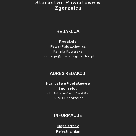
Starostwo Powiatowe w
Zgorzelcu
REDAKCJA
Redakcja
Paweł Paluszkiewicz
Kamila Kowalska
promocja@powiat.zgorzelec.pl
ADRES REDAKCJI
Starostwo Powiatowe w
Zgorzelcu
ul. Bohaterów II AWP 8a
59-900 Zgorzelec
INFORMACJE
Mapa strony
Rejestr zmian