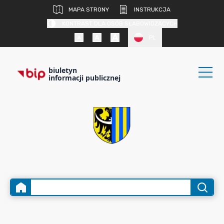
MAPA STRONY
INSTRUKCJA
KONTRAST DLA OSÓB SŁABOWIDZĄCYCH
PL
biuletyn
informacji publicznej