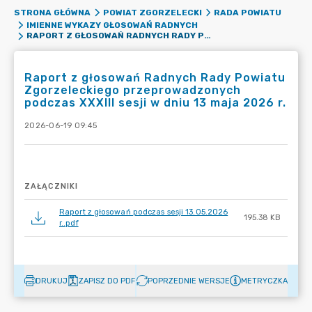
STRONA GŁÓWNA
POWIAT ZGORZELECKI
RADA POWIATU
IMIENNE WYKAZY GŁOSOWAŃ RADNYCH
RAPORT Z GŁOSOWAŃ RADNYCH RADY POWIATU ZGORZELECKIEGO PRZEPROWADZONYCH PODCZAS XXXIII SESJI W DNIU 13 MAJA 2026 R.
Raport z głosowań Radnych Rady Powiatu
Zgorzeleckiego przeprowadzonych
podczas XXXIII sesji w dniu 13 maja 2026 r.
2026-06-19 09:45
ZAŁĄCZNIKI
Raport z głosowań podczas sesji 13.05.2026
195.38 KB
r..pdf
DRUKUJ
ZAPISZ DO PDF
POPRZEDNIE WERSJE
METRYCZKA