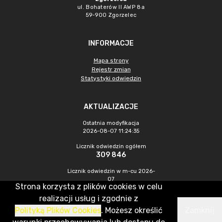
ul. Bohaterów II AWP 8a
59-900 Zgorzelec
INFORMACJE
Mapa strony
Rejestr zmian
Statystyki odwiedzin
AKTUALIZACJE
Ostatnia modyfikacja
2026-08-07 11:24:35
Licznik odwiedzin ogółem
309 846
Licznik odwiedzin w m-cu 2026-
07
Strona korzysta z plików cookies w celu
544
realizacji usług i zgodnie z
Polityką Plików Cookies
. Możesz określić
Zamknij
CMS & Hosting: Nefeni Sp. z o.o.