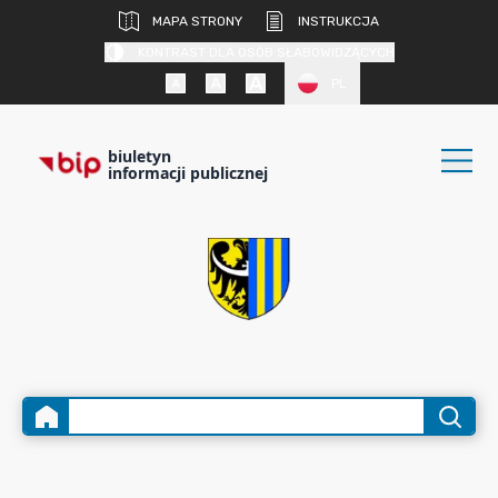
MAPA STRONY
INSTRUKCJA
KONTRAST DLA OSÓB SŁABOWIDZĄCYCH
PL
biuletyn
informacji publicznej