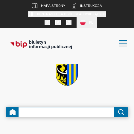
MAPA STRONY
INSTRUKCJA
KONTRAST DLA OSÓB SŁABOWIDZĄCYCH
PL
biuletyn
informacji publicznej