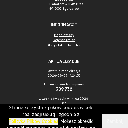
ul. Bohaterów II AWP 8a
59-900 Zgorzelec
INFORMACJE
Mapa strony
Rejestr zmian
Statystyki odwiedzin
AKTUALIZACJE
Ostatnia modyfikacja
2026-08-07 11:24:35
Licznik odwiedzin ogółem
309 732
Licznik odwiedzin w m-cu 2026-
07
Strona korzysta z plików cookies w celu
430
realizacji usług i zgodnie z
Polityką Plików Cookies
. Możesz określić
Zamknij
CMS & Hosting: Nefeni Sp. z o.o.