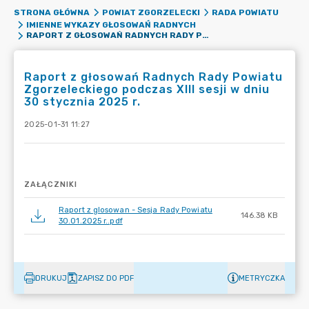
STRONA GŁÓWNA
POWIAT ZGORZELECKI
RADA POWIATU
IMIENNE WYKAZY GŁOSOWAŃ RADNYCH
RAPORT Z GŁOSOWAŃ RADNYCH RADY POWIATU ZGORZELECKIEGO PODCZAS XIII SESJI W DNIU 30 STYCZNIA 2025 R.
Raport z głosowań Radnych Rady Powiatu
Zgorzeleckiego podczas XIII sesji w dniu
30 stycznia 2025 r.
2025-01-31 11:27
ZAŁĄCZNIKI
Raport z glosowan - Sesja Rady Powiatu
146.38 KB
30.01.2025 r..pdf
DRUKUJ
ZAPISZ DO PDF
METRYCZKA