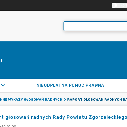
KON
u
NIEODPŁATNA POMOC PRAWNA
ENNE WYKAZY GŁOSOWAŃ RADNYCH
t głosowań radnych Rady Powiatu Zgorzeleckiego z 
-20 10:00