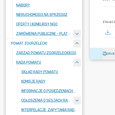
NABORY
NIERUCHOMOŚCI NA SPRZEDAŻ
ZAŁĄCZ
OFERTY I KONKURSY NGO
ZAMÓWIENIA PUBLICZNE - PLATFORMA ZAKUPOWA
POWIAT ZGORZELECKI
ZARZĄD POWIATU ZGORZELECKIEGO
DRUK
RADA POWIATU
SKŁAD RADY POWIATU
KOMISJE RADY
INFORMACJE O POSIEDZENIACH KOMISJI
OGŁOSZENIA O SESJACH RADY POWIATU
INTERPELACJE, ZAPYTANIA RADNYCH