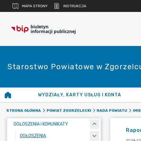
MAPA STRONY
INSTRUKCJA
biuletyn
informacji publicznej
Starostwo Powiatowe w Zgorzelc
WYDZIAŁY, KARTY USŁUG I KONTA
STRONA GŁÓWNA
POWIAT ZGORZELECKI
RADA POWIATU
IMI
OGŁOSZENIA I KOMUNIKATY
Rapor
OGŁOSZENIA
2024-12