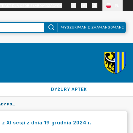
TRAST DLA OSÓB SŁABOWIDZĄCYCH
PL
WYSZUKIWANIE ZAAWANSOWANE
DYŻURY APTEK
RAPORT GŁOSOWAŃ RADNYCH RADY POWIATU ZGORZELECKIEGO Z XI SESJI Z DNIA 19 GRUDNIA 2024 R.
XI sesji z dnia 19 grudnia 2024 r.