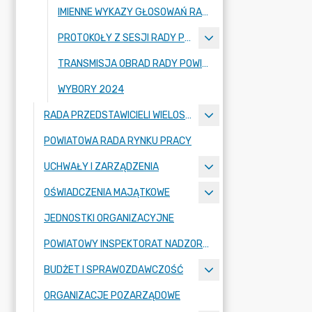
IMIENNE WYKAZY GŁOSOWAŃ RADNYCH
PROTOKOŁY Z SESJI RADY POWIATU ZGORZELECKIEGO
TRANSMISJA OBRAD RADY POWIATU ZGORZELECKIEGO
WYBORY 2024
RADA PRZEDSTAWICIELI WIELOSPECJALISTYCZNEGO ZESPOŁU OPIEKI ZDROWOTNEJ "BOLESŁAWIEC-ZGORZELEC" SAMODZIELNEGO PUBLICZNEGO ZAKŁADU OPIEKI ZDROWOTNEJ
POWIATOWA RADA RYNKU PRACY
UCHWAŁY I ZARZĄDZENIA
OŚWIADCZENIA MAJĄTKOWE
JEDNOSTKI ORGANIZACYJNE
POWIATOWY INSPEKTORAT NADZORU BUDOWLANEGO
BUDŻET I SPRAWOZDAWCZOŚĆ
ORGANIZACJE POZARZĄDOWE