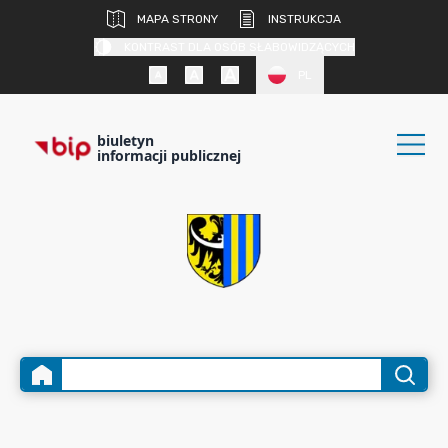
MAPA STRONY
INSTRUKCJA
KONTRAST DLA OSÓB SŁABOWIDZĄCYCH
PL
biuletyn
informacji publicznej