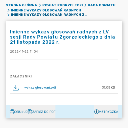
STRONA GŁÓWNA
POWIAT ZGORZELECKI
RADA POWIATU
IMIENNE WYKAZY GŁOSOWAŃ RADNYCH
IMIENNE WYKAZY GŁOSOWAŃ RADNYCH Z LV SESJI RADY POWIATU ZGORZELECKIEGO Z DNIA 21 LISTOPADA 2022 R.
Imienne wykazy głosowań radnych z LV
sesji Rady Powiatu Zgorzeleckiego z dnia
21 listopada 2022 r.
2022-11-22 11:04
ZAŁĄCZNIKI
wykaz głosowań.pdf
37.05 KB
DRUKUJ
ZAPISZ DO PDF
METRYCZKA