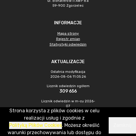
ul. Bohaterów II AWP 8a
59-900 Zgorzelec
INFORMACJE
Mapa strony
Rejestr zmian
Statystyki odwiedzin
AKTUALIZACJE
Ostatnia modyfikacja
2026-08-06 11:05:26
Licznik odwiedzin ogółem
309 656
Licznik odwiedzin w m-cu 2026-
07
Strona korzysta z plików cookies w celu
354
realizacji usług i zgodnie z
Polityką Plików Cookies
. Możesz określić
Zamknij
CMS & Hosting: Nefeni Sp. z o.o.
warunki przechowywania lub dostępu do