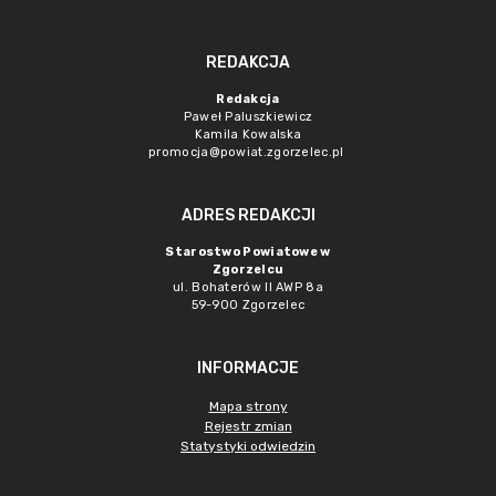
REDAKCJA
Redakcja
Paweł Paluszkiewicz
Kamila Kowalska
promocja@powiat.zgorzelec.pl
ADRES REDAKCJI
Starostwo Powiatowe w
Zgorzelcu
ul. Bohaterów II AWP 8a
59-900 Zgorzelec
INFORMACJE
Mapa strony
Rejestr zmian
Statystyki odwiedzin