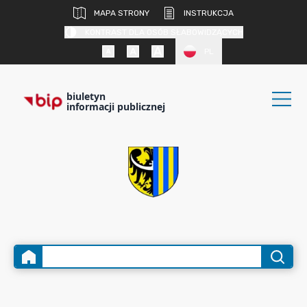
MAPA STRONY
INSTRUKCJA
KONTRAST DLA OSÓB SŁABOWIDZĄCYCH
PL
biuletyn
informacji publicznej