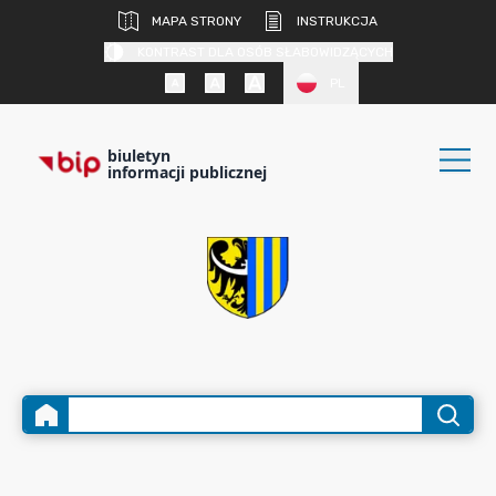
MAPA STRONY
INSTRUKCJA
KONTRAST DLA OSÓB SŁABOWIDZĄCYCH
PL
biuletyn
informacji publicznej