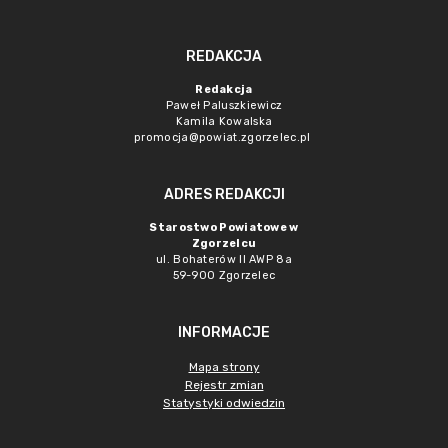
REDAKCJA
Redakcja
Paweł Paluszkiewicz
Kamila Kowalska
promocja@powiat.zgorzelec.pl
ADRES REDAKCJI
Starostwo Powiatowe w
Zgorzelcu
ul. Bohaterów II AWP 8a
59-900 Zgorzelec
INFORMACJE
Mapa strony
Rejestr zmian
Statystyki odwiedzin