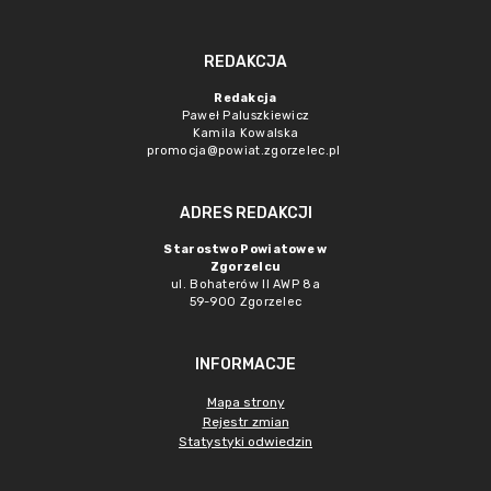
REDAKCJA
Redakcja
Paweł Paluszkiewicz
Kamila Kowalska
promocja@powiat.zgorzelec.pl
ADRES REDAKCJI
Starostwo Powiatowe w
Zgorzelcu
ul. Bohaterów II AWP 8a
59-900 Zgorzelec
INFORMACJE
Mapa strony
Rejestr zmian
Statystyki odwiedzin