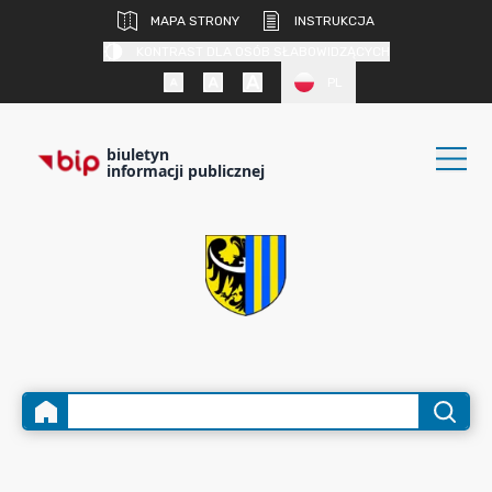
MAPA STRONY
INSTRUKCJA
KONTRAST DLA OSÓB SŁABOWIDZĄCYCH
PL
biuletyn
informacji publicznej