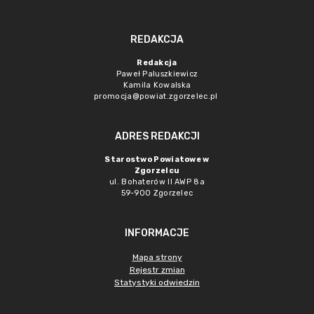
REDAKCJA
Redakcja
Paweł Paluszkiewicz
Kamila Kowalska
promocja@powiat.zgorzelec.pl
ADRES REDAKCJI
Starostwo Powiatowe w
Zgorzelcu
ul. Bohaterów II AWP 8a
59-900 Zgorzelec
INFORMACJE
Mapa strony
Rejestr zmian
Statystyki odwiedzin