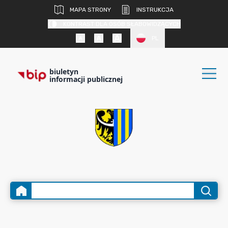
MAPA STRONY
INSTRUKCJA
KONTRAST DLA OSÓB SŁABOWIDZĄCYCH
PL
biuletyn
informacji publicznej