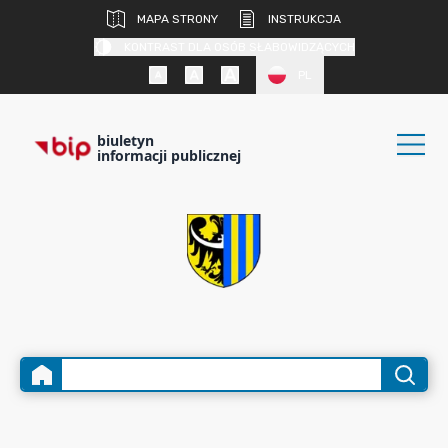
MAPA STRONY
INSTRUKCJA
KONTRAST DLA OSÓB SŁABOWIDZĄCYCH
PL
biuletyn
informacji publicznej