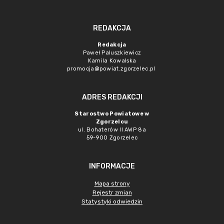
REDAKCJA
Redakcja
Paweł Paluszkiewicz
Kamila Kowalska
promocja@powiat.zgorzelec.pl
ADRES REDAKCJI
Starostwo Powiatowe w
Zgorzelcu
ul. Bohaterów II AWP 8a
59-900 Zgorzelec
INFORMACJE
Mapa strony
Rejestr zmian
Statystyki odwiedzin