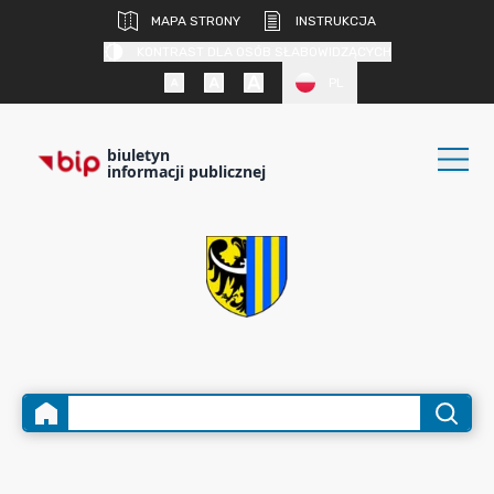
MAPA STRONY
INSTRUKCJA
KONTRAST DLA OSÓB SŁABOWIDZĄCYCH
PL
biuletyn
informacji publicznej