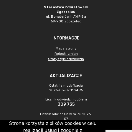
Starostwo Powiatowe w
Zgorzelcu
ul. Bohaterów II AWP 8a
59-900 Zgorzelec
INFORMACJE
Mapa strony
Rejestr zmian
Statystyki odwiedzin
AKTUALIZACJE
Ostatnia modyfikacja
2026-08-07 11:24:35
Licznik odwiedzin ogółem
309 735
Licznik odwiedzin w m-cu 2026-
07
Strona korzysta z plików cookies w celu
433
realizacji usług i zgodnie z