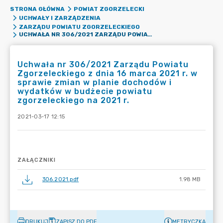
STRONA GŁÓWNA
POWIAT ZGORZELECKI
UCHWAŁY I ZARZĄDZENIA
ZARZĄDU POWIATU ZGORZELECKIEGO
UCHWAŁA NR 306/2021 ZARZĄDU POWIATU ZGORZELECKIEGO Z DNIA 16 MARCA 2021 R. W SPRAWIE ZMIAN W PLANIE DOCHODÓW I WYDATKÓW W BUDŻECIE POWIATU ZGORZELECKIEGO NA 2021 R.
Uchwała nr 306/2021 Zarządu Powiatu
Zgorzeleckiego z dnia 16 marca 2021 r. w
sprawie zmian w planie dochodów i
wydatków w budżecie powiatu
zgorzeleckiego na 2021 r.
2021-03-17 12:15
ZAŁĄCZNIKI
306.2021.pdf
1.98 MB
DRUKUJ
ZAPISZ DO PDF
METRYCZKA