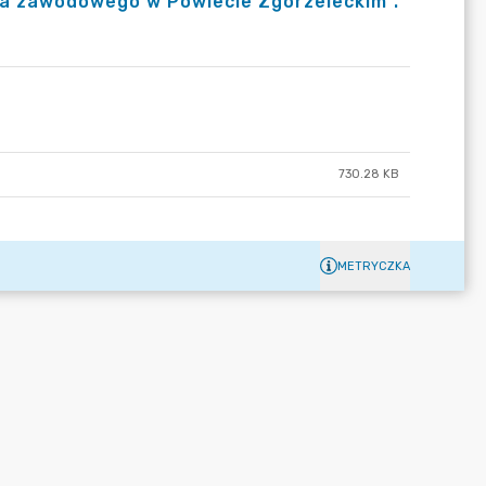
enia zawodowego w Powiecie Zgorzeleckim”.
730.28 KB
METRYCZKA