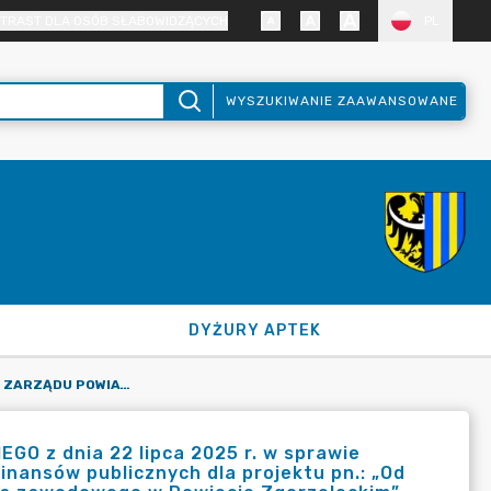
TRAST DLA OSÓB SŁABOWIDZĄCYCH
PL
WYSZUKIWANIE ZAAWANSOWANE
DYŻURY APTEK
UCHWAŁA NR 155/2025 ZARZĄDU POWIATU ZGORZELECKIEGO Z DNIA 22 LIPCA 2025 R. W SPRAWIE OGŁOSZENIA OTWARTEGO NABORU PARTNERA SPOZA SEKTORA FINANSÓW PUBLICZNYCH DLA PROJEKTU PN.: „OD TEORII DO PRAKTYKI III - POPRAWA EFEKTYWNOŚCI KSZTAŁCENIA ZAWODOWEGO W POWIECIE ZGORZELECKIM”.
 z dnia 22 lipca 2025 r. w sprawie
nansów publicznych dla projektu pn.: „Od