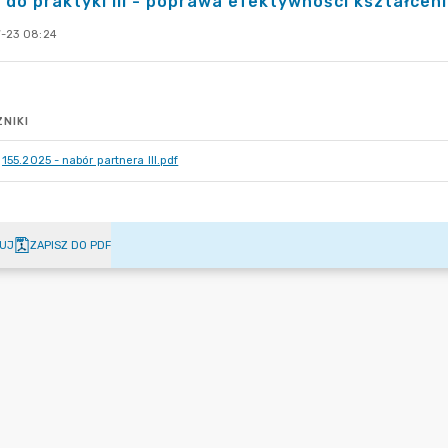
i do praktyki III - poprawa efektywności kształc
-23 08:24
NIKI
155.2025 - nabór partnera III.pdf
UJ
ZAPISZ DO PDF