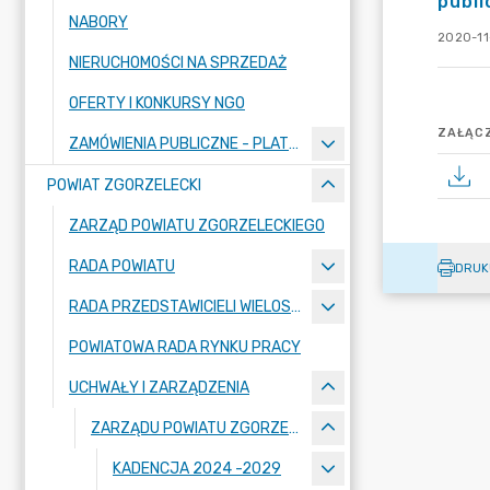
publi
NABORY
2020-11-
NIERUCHOMOŚCI NA SPRZEDAŻ
OFERTY I KONKURSY NGO
ZAŁĄCZ
ZAMÓWIENIA PUBLICZNE - PLATFORMA ZAKUPOWA
POWIAT ZGORZELECKI
ZARZĄD POWIATU ZGORZELECKIEGO
RADA POWIATU
DRUK
RADA PRZEDSTAWICIELI WIELOSPECJALISTYCZNEGO ZESPOŁU OPIEKI ZDROWOTNEJ "BOLESŁAWIEC-ZGORZELEC" SAMODZIELNEGO PUBLICZNEGO ZAKŁADU OPIEKI ZDROWOTNEJ
POWIATOWA RADA RYNKU PRACY
UCHWAŁY I ZARZĄDZENIA
ZARZĄDU POWIATU ZGORZELECKIEGO
KADENCJA 2024 -2029