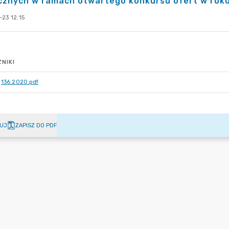
cznych w ramach otwartego konkursu ofert w roku
23 12:15
NIKI
136.2020.pdf
UJ
ZAPISZ DO PDF