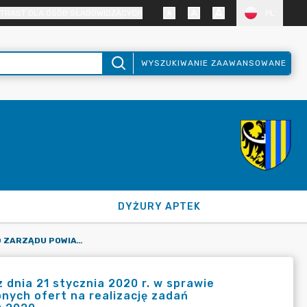
TRAST DLA OSÓB SŁABOWIDZĄCYCH
PL
WYSZUKIWANIE ZAAWANSOWANE
DYŻURY APTEK
UCHWAŁA NR 136/2020 ZARZĄDU POWIATU ZGORZELECKIEGO Z DNIA 21 STYCZNIA 2020 R. W SPRAWIE POWOŁANIA KOMISJI KONKURSOWEJ W CELU OPINIOWANIA ZŁOŻONYCH OFERT NA REALIZACJĘ ZADAŃ PUBLICZNYCH W RAMACH OTWARTEGO KONKURSU OFERT W ROKU 2020.
dnia 21 stycznia 2020 r. w sprawie
nych ofert na realizację zadań