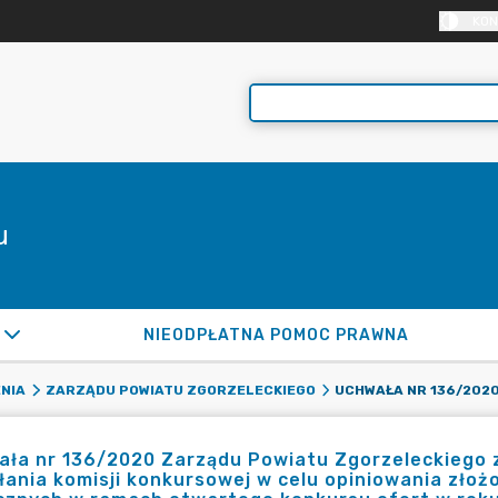
KON
u
NIEODPŁATNA POMOC PRAWNA
NIA
ZARZĄDU POWIATU ZGORZELECKIEGO
ła nr 136/2020 Zarządu Powiatu Zgorzeleckiego z 
ania komisji konkursowej w celu opiniowania złożo