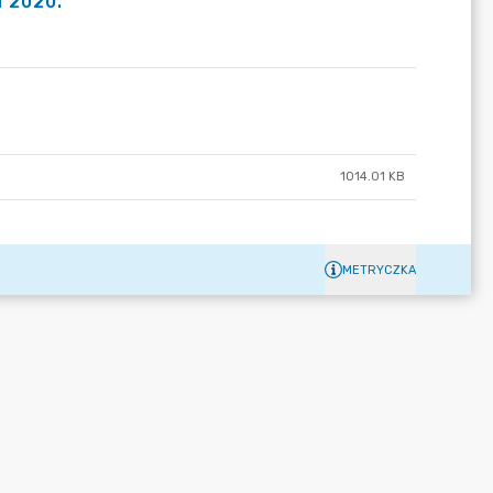
 2020.
1014.01 KB
METRYCZKA