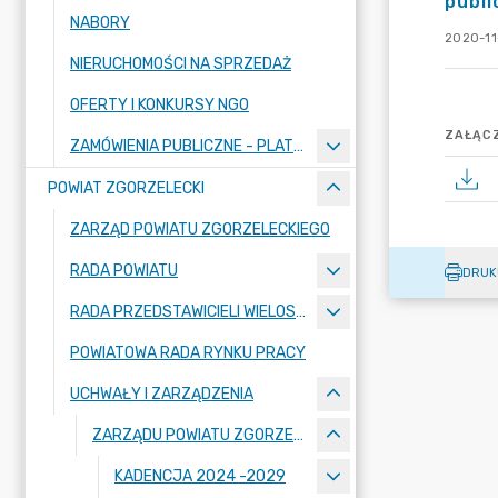
publi
NABORY
2020-11-
NIERUCHOMOŚCI NA SPRZEDAŻ
OFERTY I KONKURSY NGO
ZAŁĄCZ
ZAMÓWIENIA PUBLICZNE - PLATFORMA ZAKUPOWA
POWIAT ZGORZELECKI
ZARZĄD POWIATU ZGORZELECKIEGO
RADA POWIATU
DRUK
RADA PRZEDSTAWICIELI WIELOSPECJALISTYCZNEGO ZESPOŁU OPIEKI ZDROWOTNEJ "BOLESŁAWIEC-ZGORZELEC" SAMODZIELNEGO PUBLICZNEGO ZAKŁADU OPIEKI ZDROWOTNEJ
POWIATOWA RADA RYNKU PRACY
UCHWAŁY I ZARZĄDZENIA
ZARZĄDU POWIATU ZGORZELECKIEGO
KADENCJA 2024 -2029