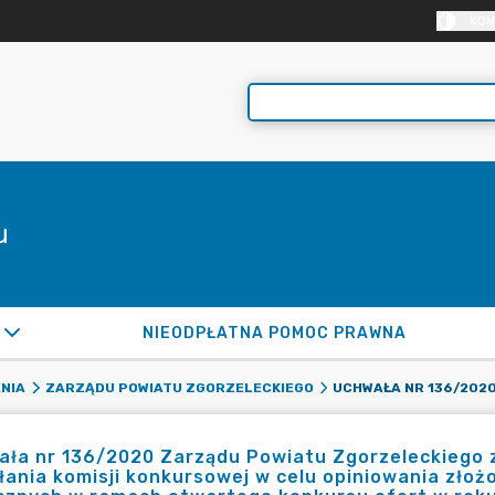
KON
u
NIEODPŁATNA POMOC PRAWNA
NIA
ZARZĄDU POWIATU ZGORZELECKIEGO
ła nr 136/2020 Zarządu Powiatu Zgorzeleckiego z 
ania komisji konkursowej w celu opiniowania złożo