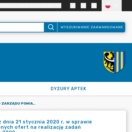
TRAST DLA OSÓB SŁABOWIDZĄCYCH
PL
WYSZUKIWANIE ZAAWANSOWANE
DYŻURY APTEK
UCHWAŁA NR 136/2020 ZARZĄDU POWIATU ZGORZELECKIEGO Z DNIA 21 STYCZNIA 2020 R. W SPRAWIE POWOŁANIA KOMISJI KONKURSOWEJ W CELU OPINIOWANIA ZŁOŻONYCH OFERT NA REALIZACJĘ ZADAŃ PUBLICZNYCH W RAMACH OTWARTEGO KONKURSU OFERT W ROKU 2020.
dnia 21 stycznia 2020 r. w sprawie
nych ofert na realizację zadań