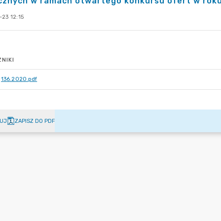
cznych w ramach otwartego konkursu ofert w roku
23 12:15
NIKI
136.2020.pdf
UJ
ZAPISZ DO PDF