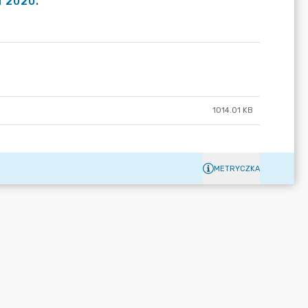
 2020.
1014.01 KB
METRYCZKA