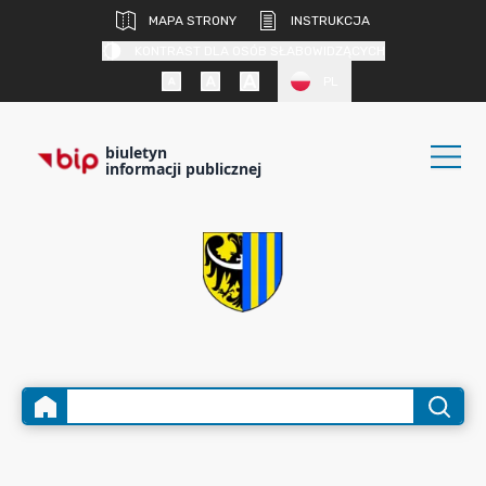
MAPA STRONY
INSTRUKCJA
KONTRAST DLA OSÓB SŁABOWIDZĄCYCH
PL
biuletyn
informacji publicznej