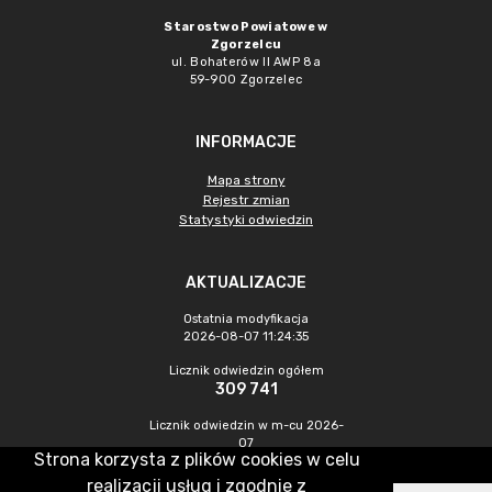
Starostwo Powiatowe w
Zgorzelcu
ul. Bohaterów II AWP 8a
59-900 Zgorzelec
INFORMACJE
Mapa strony
Rejestr zmian
Statystyki odwiedzin
AKTUALIZACJE
Ostatnia modyfikacja
2026-08-07 11:24:35
Licznik odwiedzin ogółem
309 741
Licznik odwiedzin w m-cu 2026-
07
Strona korzysta z plików cookies w celu
439
realizacji usług i zgodnie z