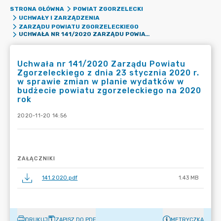
STRONA GŁÓWNA
POWIAT ZGORZELECKI
UCHWAŁY I ZARZĄDZENIA
ZARZĄDU POWIATU ZGORZELECKIEGO
UCHWAŁA NR 141/2020 ZARZĄDU POWIATU ZGORZELECKIEGO Z DNIA 23 STYCZNIA 2020 R. W SPRAWIE ZMIAN W PLANIE WYDATKÓW W BUDŻECIE POWIATU ZGORZELECKIEGO NA 2020 ROK
Uchwała nr 141/2020 Zarządu Powiatu
Zgorzeleckiego z dnia 23 stycznia 2020 r.
w sprawie zmian w planie wydatków w
budżecie powiatu zgorzeleckiego na 2020
rok
2020-11-20 14:56
ZAŁĄCZNIKI
141.2020.pdf
1.43 MB
DRUKUJ
ZAPISZ DO PDF
METRYCZKA