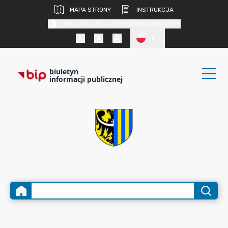
MAPA STRONY
INSTRUKCJA
KONTRAST DLA OSÓB SŁABOWIDZĄCYCH
PL
biuletyn
informacji publicznej