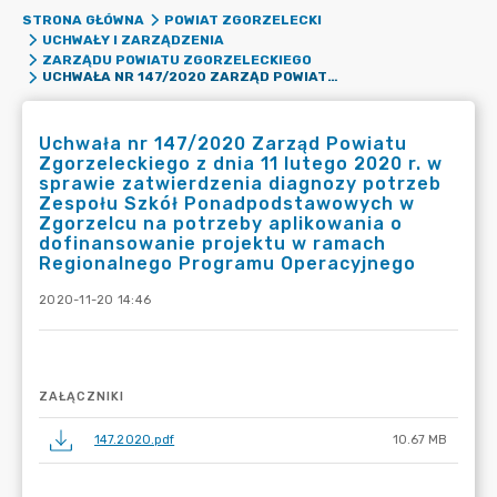
STRONA GŁÓWNA
POWIAT ZGORZELECKI
UCHWAŁY I ZARZĄDZENIA
ZARZĄDU POWIATU ZGORZELECKIEGO
UCHWAŁA NR 147/2020 ZARZĄD POWIATU ZGORZELECKIEGO Z DNIA 11 LUTEGO 2020 R. W SPRAWIE ZATWIERDZENIA DIAGNOZY POTRZEB ZESPOŁU SZKÓŁ PONADPODSTAWOWYCH W ZGORZELCU NA POTRZEBY APLIKOWANIA O DOFINANSOWANIE PROJEKTU W RAMACH REGIONALNEGO PROGRAMU OPERACYJNEGO
Uchwała nr 147/2020 Zarząd Powiatu
Zgorzeleckiego z dnia 11 lutego 2020 r. w
sprawie zatwierdzenia diagnozy potrzeb
Zespołu Szkół Ponadpodstawowych w
Zgorzelcu na potrzeby aplikowania o
dofinansowanie projektu w ramach
Regionalnego Programu Operacyjnego
2020-11-20 14:46
ZAŁĄCZNIKI
147.2020.pdf
10.67 MB