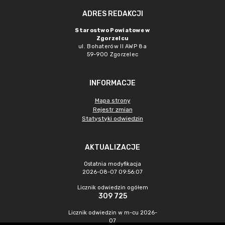
ADRES REDAKCJI
Starostwo Powiatowe w
Zgorzelcu
ul. Bohaterów II AWP 8a
59-900 Zgorzelec
INFORMACJE
Mapa strony
Rejestr zmian
Statystyki odwiedzin
AKTUALIZACJE
Ostatnia modyfikacja
2026-08-07 09:56:07
Licznik odwiedzin ogółem
309 725
Licznik odwiedzin w m-cu 2026-
07