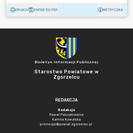
DRUKUJ
ZAPISZ DO PDF
METRYCZKA
Biuletyn Informacji Publicznej
Starostwo Powiatowe w
Zgorzelcu
REDAKCJA
Redakcja
Paweł Paluszkiewicz
Kamila Kowalska
promocja@powiat.zgorzelec.pl