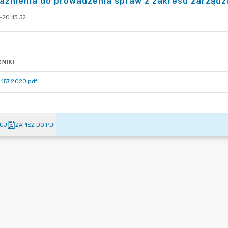
ażnienia do prowadzenia spraw z zakresu zarząd
-20 13:52
NIKI
157.2020.pdf
UJ
ZAPISZ DO PDF