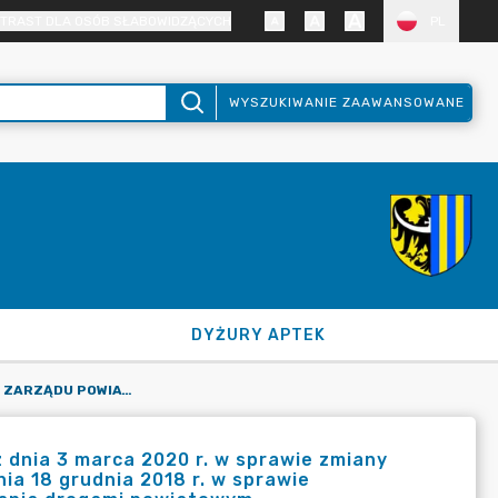
TRAST DLA OSÓB SŁABOWIDZĄCYCH
PL
WYSZUKIWANIE ZAAWANSOWANE
DYŻURY APTEK
UCHWAŁA NR 157/2020 ZARZĄDU POWIATU ZGORZELECKIEGO Z DNIA 3 MARCA 2020 R. W SPRAWIE ZMIANY UCHWAŁY NR 7/2018 ZARZĄDU POWIATU ZGORZELECKIEGO Z DNIA 18 GRUDNIA 2018 R. W SPRAWIE UPOWAŻNIENIA DO PROWADZENIA SPRAW Z ZAKRESU ZARZĄDZANIA DROGAMI POWIATOWYM
 dnia 3 marca 2020 r. w sprawie zmiany
ia 18 grudnia 2018 r. w sprawie