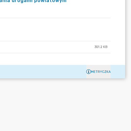
zania drogami powiatowym
351.2 KB
METRYCZKA