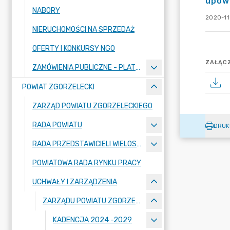
upow
NABORY
2020-11
NIERUCHOMOŚCI NA SPRZEDAŻ
OFERTY I KONKURSY NGO
ZAŁĄCZ
ZAMÓWIENIA PUBLICZNE - PLATFORMA ZAKUPOWA
POWIAT ZGORZELECKI
ZARZĄD POWIATU ZGORZELECKIEGO
RADA POWIATU
DRUK
RADA PRZEDSTAWICIELI WIELOSPECJALISTYCZNEGO ZESPOŁU OPIEKI ZDROWOTNEJ "BOLESŁAWIEC-ZGORZELEC" SAMODZIELNEGO PUBLICZNEGO ZAKŁADU OPIEKI ZDROWOTNEJ
POWIATOWA RADA RYNKU PRACY
UCHWAŁY I ZARZĄDZENIA
ZARZĄDU POWIATU ZGORZELECKIEGO
KADENCJA 2024 -2029